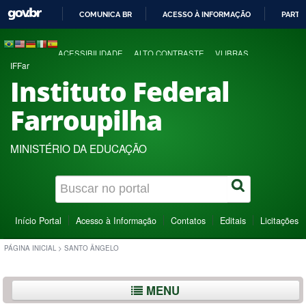
COMUNICA BR
ACESSO À INFORMAÇÃO
PARTI
IR
PARA
ACESSIBILIDADE
ALTO CONTRASTE
VLIBRAS
O
IFFar
CONTEÚDO
Instituto Federal
Farroupilha
MINISTÉRIO DA EDUCAÇÃO
Início Portal
Acesso à Informação
Contatos
Editais
Licitações
PÁGINA INICIAL
>
SANTO ÂNGELO
MENU