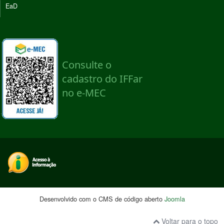
EaD
Desenvolvido com o CMS de código aberto
Joomla
Voltar para o topo