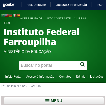
COMUNICA BR
ACESSO À INFORMAÇÃO
PARTI
IR
PARA
ACESSIBILIDADE
ALTO CONTRASTE
VLIBRAS
O
IFFar
CONTEÚDO
Instituto Federal
Farroupilha
MINISTÉRIO DA EDUCAÇÃO
Início Portal
Acesso à Informação
Contatos
Editais
Licitações
PÁGINA INICIAL
>
SANTO ÂNGELO
MENU