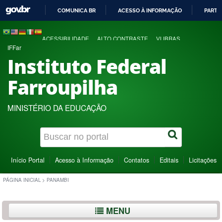
COMUNICA BR
ACESSO À INFORMAÇÃO
PARTI
IR
PARA
ACESSIBILIDADE
ALTO CONTRASTE
VLIBRAS
O
IFFar
CONTEÚDO
Instituto Federal
Farroupilha
MINISTÉRIO DA EDUCAÇÃO
Início Portal
Acesso à Informação
Contatos
Editais
Licitações
PÁGINA INICIAL
>
PANAMBI
MENU