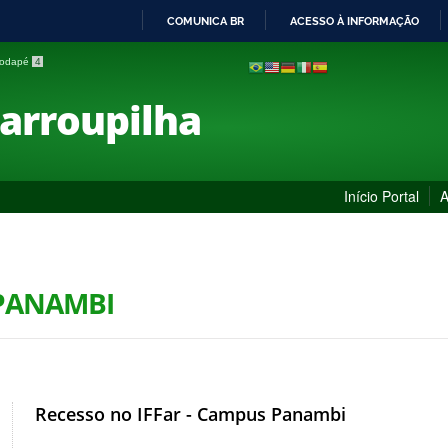
COMUNICA BR
ACESSO À INFORMAÇÃO
IR
 rodapé
4
PARA
O
Farroupilha
CONTEÚDO
Início Portal
A
 PANAMBI
Recesso no IFFar - Campus Panambi