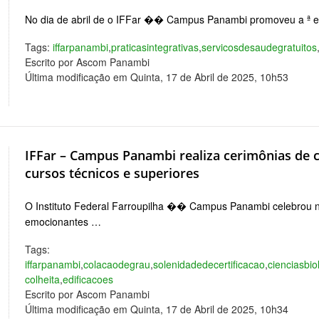
No dia de abril de o IFFar �� Campus Panambi promoveu a ª
Tags:
iffarpanambi
,
praticasintegrativas
,
servicosdesaudegratuitos
Escrito por Ascom Panambi
Última modificação em Quinta, 17 de Abril de 2025, 10h53
IFFar – Campus Panambi realiza cerimônias de c
cursos técnicos e superiores
O Instituto Federal Farroupilha �� Campus Panambi celebrou no
emocionantes …
Tags:
iffarpanambi
,
colacaodegrau
,
solenidadedecertificacao
,
cienciasbio
colheita
,
edificacoes
Escrito por Ascom Panambi
Última modificação em Quinta, 17 de Abril de 2025, 10h34