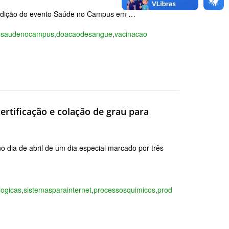
 edição do evento Saúde no Campus em …
,
saudenocampus
,
doacaodesangue
,
vacinacao
ertificação e colação de grau para
 dia de abril de um dia especial marcado por três
logicas
,
sistemasparainternet
,
processosquimicos
,
producaodegraos
,
qui