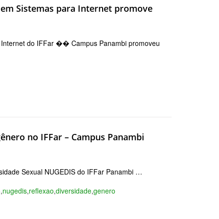
a em Sistemas para Internet promove
ara Internet do IFFar �� Campus Panambi promoveu
gênero no IFFar – Campus Panambi
versidade Sexual NUGEDIS do IFFar Panambi …
o
,
nugedis
,
reflexao
,
diversidade
,
genero