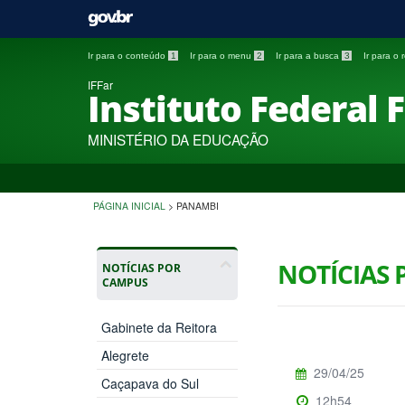
Ir para o conteúdo
1
Ir para o menu
2
Ir para a busca
3
Ir para o
IFFar
Instituto Federal 
MINISTÉRIO DA EDUCAÇÃO
PÁGINA INICIAL
>
PANAMBI
NOTÍCIAS
NOTÍCIAS POR
CAMPUS
Gabinete da Reitora
Alegrete
29/04/25
Caçapava do Sul
12h54