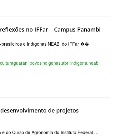
 reflexões no IFFar – Campus Panambi
ro-brasileiros e Indígenas NEABI do IFFar ��
,
culturaguarani
,
povosindigenas
,
abrilindigena
,
neabi
o desenvolvimento de projetos
ra e do Curso de Agronomia do Instituto Federal …