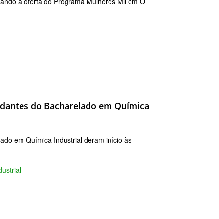
vando a oferta do Programa Mulheres Mil em O
tudantes do Bacharelado em Química
lado em Química Industrial deram início às
dustrial