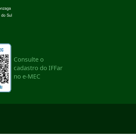
onzaga
 do Sul