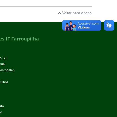
Voltar para o topo
s IF Farroupilha
o Sul
riel
Westphalen
tilhos
sto
lo