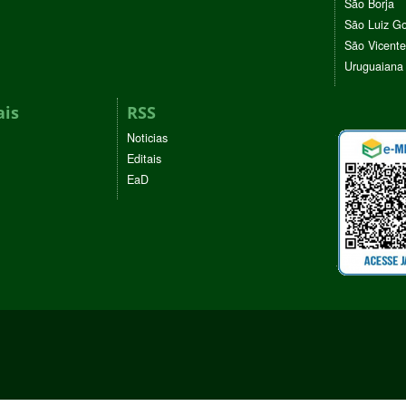
São Borja
São Luiz G
São Vicente
Uruguaiana
ais
RSS
Noticias
Editais
EaD