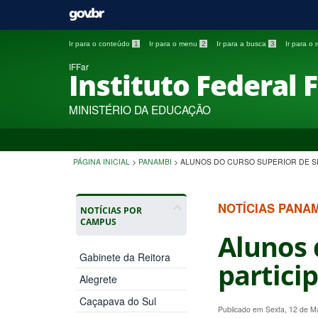
Ir para o conteúdo
1
Ir para o menu
2
Ir para a busca
3
Ir para o
IFFar
Instituto Federal 
MINISTÉRIO DA EDUCAÇÃO
PÁGINA INICIAL
>
PANAMBI
>
ALUNOS DO CURSO SUPERIOR DE SI
NOTÍCIAS PANA
NOTÍCIAS POR
CAMPUS
Alunos 
Gabinete da Reitora
partici
Alegrete
Caçapava do Sul
Publicado em Sexta, 12 de M