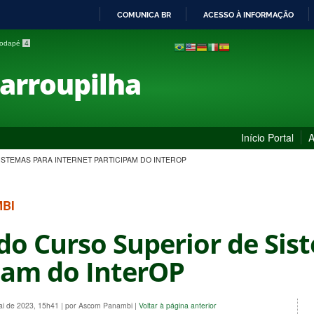
COMUNICA BR
ACESSO À INFORMAÇÃO
IR
 rodapé
4
PARA
O
Farroupilha
CONTEÚDO
Início Portal
A
STEMAS PARA INTERNET PARTICIPAM DO INTEROP
MBI
do Curso Superior de Sis
pam do InterOP
ai de 2023, 15h41
|
por Ascom Panambi
|
Voltar à página anterior