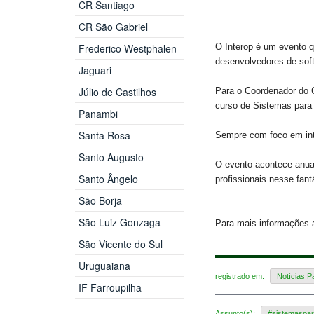
CR Santiago
CR São Gabriel
Frederico Westphalen
O Interop é um evento q
desenvolvedores de soft
Jaguari
Júlio de Castilhos
Para o Coordenador do C
curso de Sistemas para 
Panambi
Santa Rosa
Sempre com foco em inte
Santo Augusto
O evento acontece anua
Santo Ângelo
profissionais nesse fan
São Borja
São Luiz Gonzaga
Para mais informações
São Vicente do Sul
Uruguaiana
registrado em:
Notícias 
IF Farroupilha
Assunto(s):
#sistemaspar