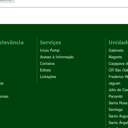
elevância
Serviços
Unidade
Início Portal
Gabinete
r
Acesso à Informação
Alegrete
Contatos
Caçapava d
Editais
CR São Gab
Licitações
Frederico 
vos
Jaguari
Júlio de Cas
ionais
Panambi
Santa Rosa
Santiago
Santo Augu
Santo Ânge