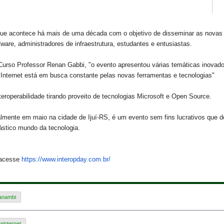
ue acontece há mais de uma década com o objetivo de disseminar as novas te
ware, administradores de infraestrutura, estudantes e entusiastas.
urso Professor Renan Gabbi, "o evento apresentou várias temáticas inovadores
Internet está em busca constante pelas novas ferramentas e tecnologias"
roperabilidade tirando proveito de tecnologias Microsoft e Open Source.
lmente em maio na cidade de Ijuí-RS, é um evento sem fins lucrativos que 
tástico mundo da tecnologia.
 acesse
https://www.interopday.com.br/
Panambi
ainternet