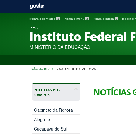
Ir para o conteúdo
1
Ir para o menu
2
Ir para a busca
3
Ir para o
IFFar
Instituto Federal 
MINISTÉRIO DA EDUCAÇÃO
PÁGINA INICIAL
>
GABINETE DA REITORA
NOTÍCIAS 
NOTÍCIAS POR
CAMPUS
Gabinete da Reitora
Alegrete
Caçapava do Sul