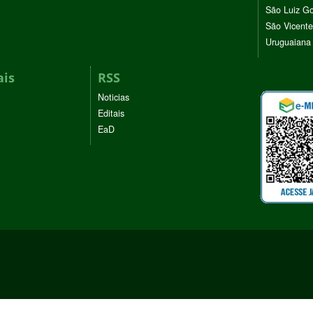
São Luiz G
São Vicente
Uruguaiana
ais
RSS
Noticias
Editais
EaD