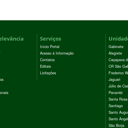
elevância
Serviços
Unidade
Início Portal
Gabinete
r
Acesso à Informação
Alegrete
Contatos
Caçapava d
Editais
CR São Gab
Licitações
Frederico 
vos
Jaguari
Júlio de Cas
ionais
Panambi
Santa Rosa
Santiago
Santo Augu
Santo Ânge
São Borja