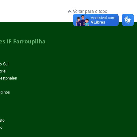
Voltar para o topo
s IF Farroupilha
o Sul
riel
Westphalen
tilhos
sto
lo