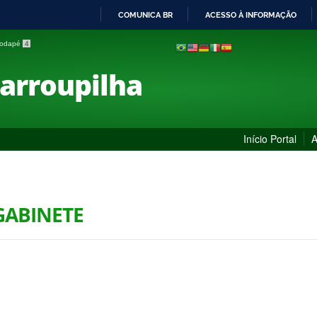
COMUNICA BR
ACESSO À INFORMAÇÃO
IR
 rodapé
4
PARA
O
Farroupilha
CONTEÚDO
Início Portal
A
GABINETE