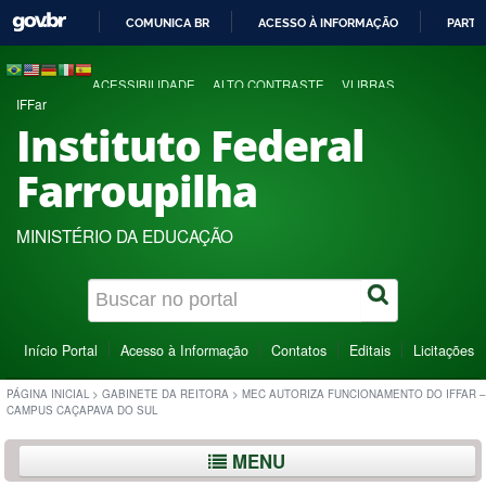
COMUNICA BR
ACESSO À INFORMAÇÃO
PARTI
IR
PARA
ACESSIBILIDADE
ALTO CONTRASTE
VLIBRAS
O
IFFar
CONTEÚDO
Instituto Federal
Farroupilha
MINISTÉRIO DA EDUCAÇÃO
Início Portal
Acesso à Informação
Contatos
Editais
Licitações
PÁGINA INICIAL
>
GABINETE DA REITORA
>
MEC AUTORIZA FUNCIONAMENTO DO IFFAR –
CAMPUS CAÇAPAVA DO SUL
MENU