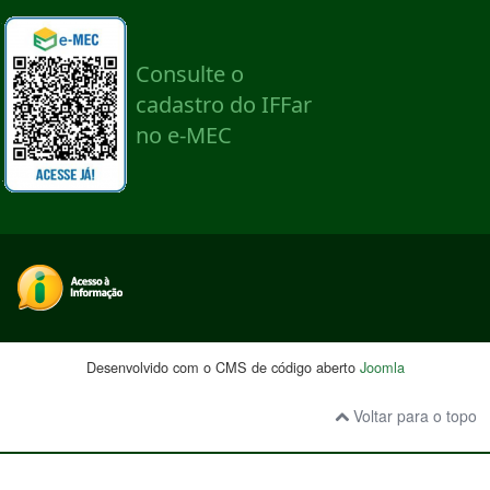
Desenvolvido com o CMS de código aberto
Joomla
Voltar para o topo