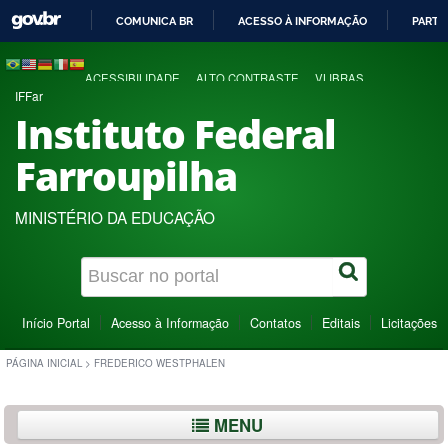
COMUNICA BR
ACESSO À INFORMAÇÃO
PARTI
IR
PARA
ACESSIBILIDADE
ALTO CONTRASTE
VLIBRAS
O
IFFar
CONTEÚDO
Instituto Federal
Farroupilha
MINISTÉRIO DA EDUCAÇÃO
Início Portal
Acesso à Informação
Contatos
Editais
Licitações
PÁGINA INICIAL
>
FREDERICO WESTPHALEN
MENU