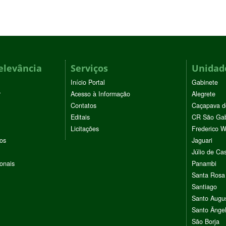
elevância
Serviços
Unidade
Início Portal
Gabinete
r
Acesso à Informação
Alegrete
Contatos
Caçapava d
Editais
CR São Gab
Licitações
Frederico 
vos
Jaguari
Júlio de Cas
ionais
Panambi
Santa Rosa
Santiago
Santo Augu
Santo Ânge
São Borja