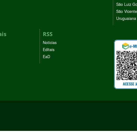
São Luiz G
São Vicente
Uruguaiana
ais
RSS
Noticias
Editais
EaD