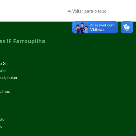
Voltar para o topo
s IF Farroupilha
o Sul
riel
Westphalen
tilhos
sto
lo