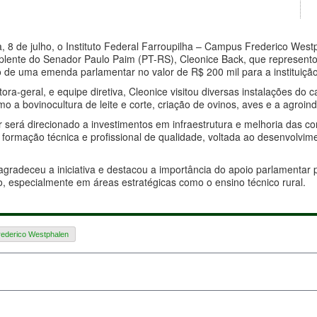
a, 8 de julho, o Instituto Federal Farroupilha – Campus Frederico Westp
Suplente do Senador Paulo Paim (PT-RS), Cleonice Back, que represent
o de uma emenda parlamentar no valor de R$ 200 mil para a instituição
a-geral, e equipe diretiva, Cleonice visitou diversas instalações do ca
o a bovinocultura de leite e corte, criação de ovinos, aves e a agroindú
 será direcionado a investimentos em infraestrutura e melhoria das 
ormação técnica e profissional de qualidade, voltada ao desenvolvime
gradeceu a iniciativa e destacou a importância do apoio parlamentar p
, especialmente em áreas estratégicas como o ensino técnico rural.
rederico Westphalen