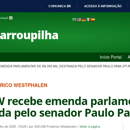
COMUNICA BR
ACESSO À INFORMAÇÃO
IR
 rodapé
4
PARA
O
Farroupilha
CONTEÚDO
Início Portal
A
EMENDA PARLAMENTAR DE R$ 200 MIL DESTINADA PELO SENADOR PAULO PAIM (PT-R
ERICO WESTPHALEN
W recebe emenda parlame
da pelo senador Paulo Pa
ulho de 2025, 10h29
|
por ASCOM Frederico Westphalen
|
Voltar à página