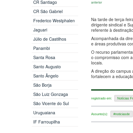
CR Santiago
anterior
CR São Gabriel
Na tarde de terça-feir
Frederico Westphalen
dirigente sindical e 
Jaguari
referente à destinaçã
Acompanhada da diretor
Júlio de Castilhos
e áreas produtivas com
Panambi
O recurso parlamentar
Santa Rosa
o compromisso com a f
locais.
Santo Augusto
A direção do campus a
Santo Ângelo
fortalecem a educação
São Borja
São Luiz Gonzaga
registrado em:
Notícias F
São Vicente do Sul
Uruguaiana
Assunto(s):
#noticiasde
IF Farroupilha