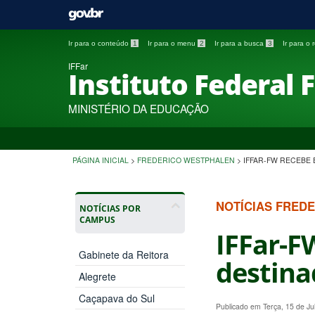
Ir para o conteúdo
1
Ir para o menu
2
Ir para a busca
3
Ir para o
IFFar
Instituto Federal 
MINISTÉRIO DA EDUCAÇÃO
PÁGINA INICIAL
>
FREDERICO WESTPHALEN
>
IFFAR-FW RECEBE 
NOTÍCIAS FRED
NOTÍCIAS POR
CAMPUS
IFFar-F
Gabinete da Reitora
destina
Alegrete
Caçapava do Sul
Publicado em Terça, 15 de J