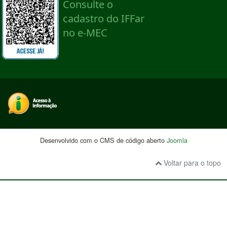
Desenvolvido com o CMS de código aberto
Joomla
Voltar para o topo