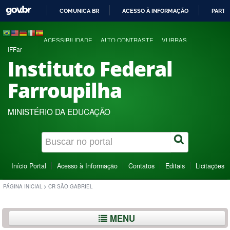
COMUNICA BR
ACESSO À INFORMAÇÃO
PARTI
IR
PARA
ACESSIBILIDADE
ALTO CONTRASTE
VLIBRAS
O
IFFar
CONTEÚDO
Instituto Federal
Farroupilha
MINISTÉRIO DA EDUCAÇÃO
Início Portal
Acesso à Informação
Contatos
Editais
Licitações
PÁGINA INICIAL
>
CR SÃO GABRIEL
MENU