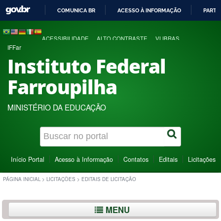
COMUNICA BR
ACESSO À INFORMAÇÃO
PARTI
IR
PARA
ACESSIBILIDADE
ALTO CONTRASTE
VLIBRAS
O
IFFar
CONTEÚDO
Instituto Federal
Farroupilha
MINISTÉRIO DA EDUCAÇÃO
Início Portal
Acesso à Informação
Contatos
Editais
Licitações
PÁGINA INICIAL
>
LICITAÇÕES
>
EDITAIS DE LICITAÇÃO
MENU