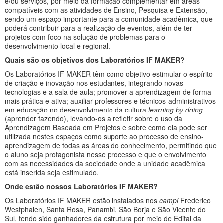
e/ou serviços, por meio da formação complementar em áreas
compatíveis com as atividades de Ensino, Pesquisa e Extensão,
sendo um espaço importante para a comunidade acadêmica, que
poderá contribuir para a realização de eventos, além de ter
projetos com foco na solução de problemas para o
desenvolvimento local e regional.
Quais são os objetivos dos Laboratórios IF MAKER?
Os Laboratórios IF MAKER têm como objetivo estimular o espírito
de criação e inovação nos estudantes, integrando novas
tecnologias e a sala de aula; promover a aprendizagem de forma
mais prática e ativa; auxiliar professores e técnicos-administrativos
em educação no desenvolvimento da cultura
learning by doing
(aprender fazendo), levando-os a refletir sobre o uso da
Aprendizagem Baseada em Projetos e sobre como ela pode ser
utilizada nestes espaços como suporte ao processo de ensino-
aprendizagem de todas as áreas do conhecimento, permitindo que
o aluno seja protagonista nesse processo e que o envolvimento
com as necessidades da sociedade onde a unidade acadêmica
está inserida seja estimulado.
Onde estão nossos Laboratórios IF MAKER?
Os Laboratórios IF MAKER estão instalados nos
campi
Frederico
Westphalen, Santa Rosa, Panambi, São Borja e São Vicente do
Sul, tendo sido ganhadores da estrutura por meio de Edital da