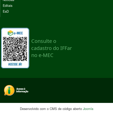
Editais
EaD
Desenvolvido com o CMS de código aberto
Joomla