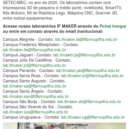
SETEC/MEC, no ano de 2020. Os laboratórios contam com
Impressoras 3D de pequeno e médio porte, notebooks, SmartTV,
Kits Arduino, Kit de Robótica Lego, Máquina CNC, Scanner 3D,
entre outros equipamentos.
Acesse nosso laboratórios IF MAKER através do
Portal Integra
ou entre em contato através do email institucional:
Campus Alegrete - Contato:
lab.ifmaker.al@iffarroupilha.edu.br
Campus Frederico Westphalen - Contato:
lab.ifmaker.fw@iffarroupilha.edu.br
Campus Jaguari - Contato:
lab.ifmaker.ja@iffarroupilha.edu.br
Campus Júlio De Castilhos - Contato:
lab.ifmaker.jcl@iffarroupilha.edu.br
Campus Panambi - Contato:
lab.ifmaker.pb@iffarroupilha.edu.br
Campus Santa Rosa - Contato:
lab.ifmaker.sr@iffarroupilha.edu.br
Campus Santo Augusto - Contato:
lab.ifmaker.sa@iffarroupilha.edu.br
Campus Santo Ângelo - Contato:
lab.ifmaker.san@iffarroupilha.edu.br
Campus São Borja - Contato:
lab.ifmaker.sb@iffarroupilha.edu.br
Campus São Vicente do Sul - Contato:
lab.ifmaker.svs@iffarroupilha.edu.br
Campus Uruguaiana - Contato:
lab.ifmaker.ug@iffarroupilha.edu.br