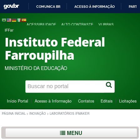
COMUNICA BR
ACESSO À INFORMAÇÃO
PARTI
IR
PARA
ACESSIBILIDADE
ALTO CONTRASTE
VLIBRAS
O
IFFar
CONTEÚDO
Instituto Federal
Farroupilha
MINISTÉRIO DA EDUCAÇÃO
Início Portal
Acesso à Informação
Contatos
Editais
Licitações
PÁGINA INICIAL
>
INOVAÇÃO
>
LABORATÓRIOS IFMAKER
MENU