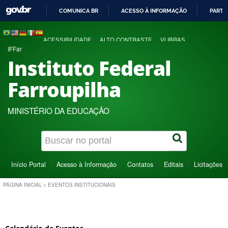
COMUNICA BR
ACESSO À INFORMAÇÃO
PARTI
IR
PARA
ACESSIBILIDADE
ALTO CONTRASTE
VLIBRAS
O
IFFar
CONTEÚDO
Instituto Federal
Farroupilha
MINISTÉRIO DA EDUCAÇÃO
Início Portal
Acesso à Informação
Contatos
Editais
Licitações
PÁGINA INICIAL
>
EVENTOS INSTITUCIONAIS