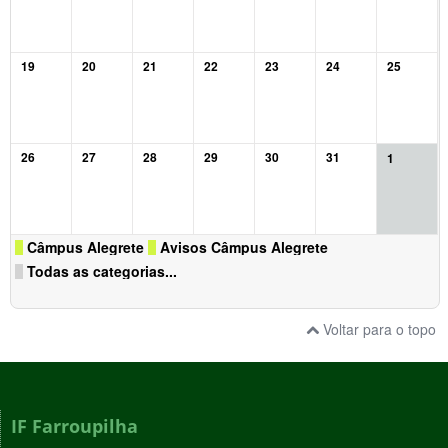
19
20
21
22
23
24
25
26
27
28
29
30
31
1
Câmpus Alegrete
Avisos Câmpus Alegrete
Todas as categorias...
Voltar para o topo
IF Farroupilha