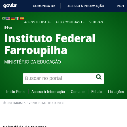
COMUNICA BR
ACESSO À INFORMAÇÃO
PARTI
IR
PARA
ACESSIBILIDADE
ALTO CONTRASTE
VLIBRAS
O
IFFar
CONTEÚDO
Instituto Federal
Farroupilha
MINISTÉRIO DA EDUCAÇÃO
Início Portal
Acesso à Informação
Contatos
Editais
Licitações
PÁGINA INICIAL
>
EVENTOS INSTITUCIONAIS