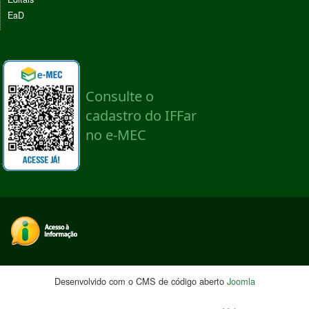
EaD
Desenvolvido com o CMS de código aberto
Joomla