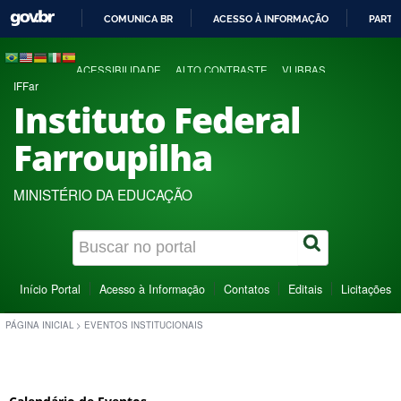
COMUNICA BR
ACESSO À INFORMAÇÃO
PARTI
IR
PARA
ACESSIBILIDADE
ALTO CONTRASTE
VLIBRAS
O
IFFar
CONTEÚDO
Instituto Federal
Farroupilha
MINISTÉRIO DA EDUCAÇÃO
Início Portal
Acesso à Informação
Contatos
Editais
Licitações
PÁGINA INICIAL
>
EVENTOS INSTITUCIONAIS