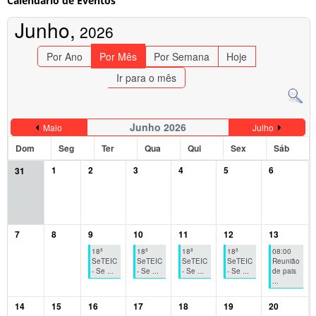
Calendário de Eventos
Junho,
2026
Por Ano
Por Mês
Por Semana
Hoje
Ir para o mês
Junho 2026
Maio
Julho
Dom
Seg
Ter
Qua
Qui
Sex
Sáb
1
2
3
4
5
6
31
7
8
9
10
11
12
13
18ª
18ª
18ª
18ª
08:00
SeTEIC
SeTEIC
SeTEIC
SeTEIC
Reunião
- Se ...
- Se ...
- Se ...
- Se ...
de pais
...
14
15
16
17
18
19
20