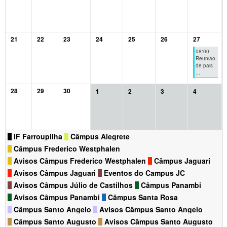
21
22
23
24
25
26
27
08:00
Reunião
de pais
...
28
29
30
1
2
3
4
IF Farroupilha
Câmpus Alegrete
Câmpus Frederico Westphalen
Avisos Câmpus Frederico Westphalen
Câmpus Jaguari
Avisos Câmpus Jaguari
Eventos do Campus JC
Avisos Câmpus Júlio de Castilhos
Câmpus Panambi
Avisos Câmpus Panambi
Câmpus Santa Rosa
Câmpus Santo Ângelo
Avisos Câmpus Santo Ângelo
Câmpus Santo Augusto
Avisos Câmpus Santo Augusto