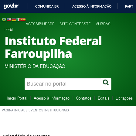
COMUNICA BR
ACESSO À INFORMAÇÃO
PARTI
IR
PARA
ACESSIBILIDADE
ALTO CONTRASTE
VLIBRAS
O
IFFar
CONTEÚDO
Instituto Federal
Farroupilha
MINISTÉRIO DA EDUCAÇÃO
Início Portal
Acesso à Informação
Contatos
Editais
Licitações
PÁGINA INICIAL
>
EVENTOS INSTITUCIONAIS