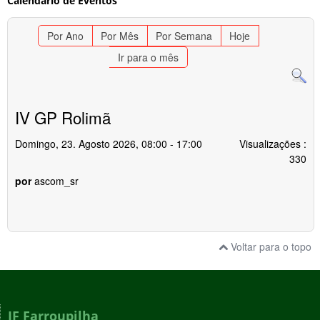
Calendário de Eventos
Por Ano
Por Mês
Por Semana
Hoje
Ir para o mês
IV GP Rolimã
Domingo, 23. Agosto 2026, 08:00 - 17:00
Visualizações
:
330
por
ascom_sr
Voltar para o topo
IF Farroupilha