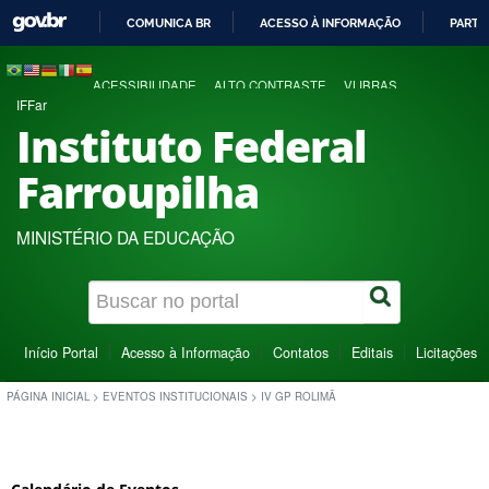
COMUNICA BR
ACESSO À INFORMAÇÃO
PARTI
IR
PARA
ACESSIBILIDADE
ALTO CONTRASTE
VLIBRAS
O
IFFar
CONTEÚDO
Instituto Federal
Farroupilha
MINISTÉRIO DA EDUCAÇÃO
Início Portal
Acesso à Informação
Contatos
Editais
Licitações
PÁGINA INICIAL
>
EVENTOS INSTITUCIONAIS
>
IV GP ROLIMÃ