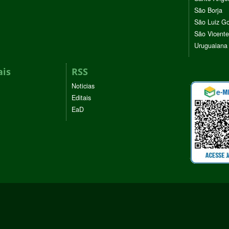
São Borja
São Luiz G
São Vicente
Uruguaiana
ais
RSS
Noticias
Editais
EaD