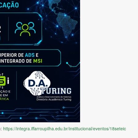
m:
https://integra.iffarroupilha.
edu.br/institucional/eventos/
18seteic