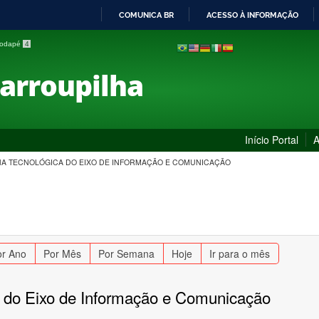
COMUNICA BR
ACESSO À INFORMAÇÃO
IR
 rodapé
4
PARA
O
Farroupilha
CONTEÚDO
Início Portal
A
ANA TECNOLÓGICA DO EIXO DE INFORMAÇÃO E COMUNICAÇÃO
or Ano
Por Mês
Por Semana
Hoje
Ir para o mês
 do Eixo de Informação e Comunicação