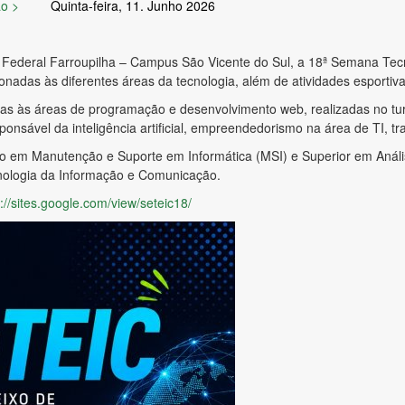
ão >
Quinta-feira, 11. Junho 2026
uto Federal Farroupilha – Campus São Vicente do Sul, a 18ª Semana Te
onadas às diferentes áreas da tecnologia, além de atividades esportiv
as às áreas de programação e desenvolvimento web, realizadas no turn
nsável da inteligência artificial, empreendedorismo na área de TI, traj
do em Manutenção e Suporte em Informática (MSI) e Superior em Anál
nologia da Informação e Comunicação.
://sites.google.com/view/
seteic18/