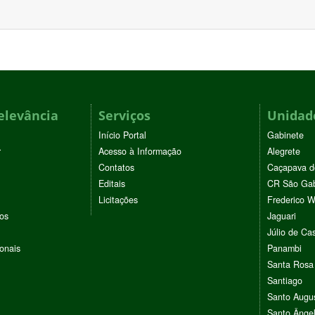
elevância
Serviços
Unidade
Início Portal
Gabinete
r
Acesso à Informação
Alegrete
Contatos
Caçapava d
Editais
CR São Gab
Licitações
Frederico 
vos
Jaguari
Júlio de Cas
ionais
Panambi
Santa Rosa
Santiago
Santo Augu
Santo Ânge