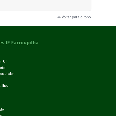
Voltar para o topo
s IF Farroupilha
o Sul
riel
Westphalen
tilhos
sto
lo