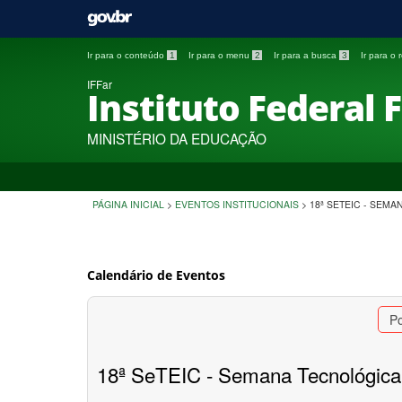
Ir para o conteúdo
1
Ir para o menu
2
Ir para a busca
3
Ir para o
IFFar
Instituto Federal 
MINISTÉRIO DA EDUCAÇÃO
PÁGINA INICIAL
>
EVENTOS INSTITUCIONAIS
>
18ª SETEIC - SEM
Calendário de Eventos
P
18ª SeTEIC - Semana Tecnológica