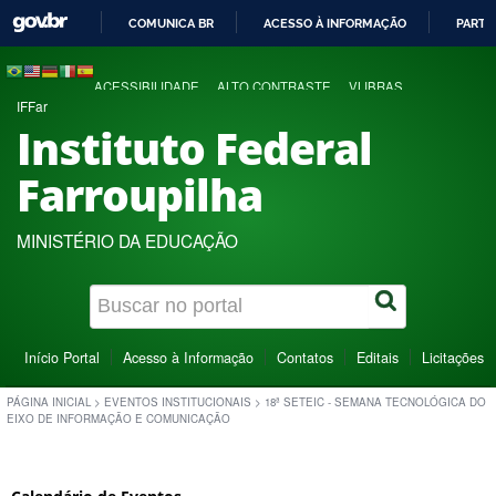
COMUNICA BR
ACESSO À INFORMAÇÃO
PARTI
IR
PARA
ACESSIBILIDADE
ALTO CONTRASTE
VLIBRAS
O
IFFar
CONTEÚDO
Instituto Federal
Farroupilha
MINISTÉRIO DA EDUCAÇÃO
Início Portal
Acesso à Informação
Contatos
Editais
Licitações
PÁGINA INICIAL
>
EVENTOS INSTITUCIONAIS
>
18ª SETEIC - SEMANA TECNOLÓGICA DO
EIXO DE INFORMAÇÃO E COMUNICAÇÃO