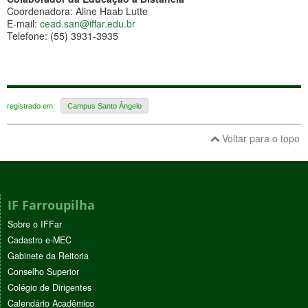
Coordenadora: Aline Haab Lutte
E-mail:
cead.san@
iffar.edu.br
Telefone: (55) 3931-3935
registrado em:
Campus Santo Ângelo
Voltar para o topo
IF Farroupilha
Sobre o IFFar
Cadastro e-MEC
Gabinete da Reitoria
Conselho Superior
Colégio de Dirigentes
Calendário Acadêmico