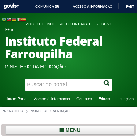
COMUNICA BR
ACESSO À INFORMAÇÃO
PARTI
IR
PARA
ACESSIBILIDADE
ALTO CONTRASTE
VLIBRAS
O
IFFar
CONTEÚDO
Instituto Federal
Farroupilha
MINISTÉRIO DA EDUCAÇÃO
Início Portal
Acesso à Informação
Contatos
Editais
Licitações
PÁGINA INICIAL
>
ENSINO
>
APRESENTAÇÃO
MENU