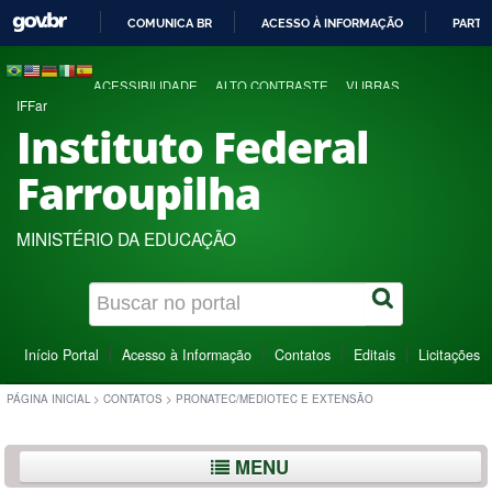
COMUNICA BR
ACESSO À INFORMAÇÃO
PARTI
IR
PARA
ACESSIBILIDADE
ALTO CONTRASTE
VLIBRAS
O
IFFar
CONTEÚDO
Instituto Federal
Farroupilha
MINISTÉRIO DA EDUCAÇÃO
Início Portal
Acesso à Informação
Contatos
Editais
Licitações
PÁGINA INICIAL
>
CONTATOS
>
PRONATEC/MEDIOTEC E EXTENSÃO
MENU