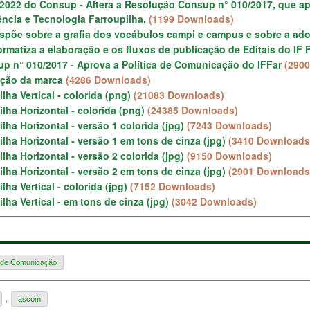
2022 do Consup - Altera a Resolução Consup n° 010/2017, que a
ncia e Tecnologia Farroupilha.
(1199 Downloads)
Dispõe sobre a grafia dos vocábulos campi e campus e sobre a adoç
Normatiza a elaboração e os fluxos de publicação de Editais do IF 
p n° 010/2017 - Aprova a Política de Comunicação do IFFar
(290
ação da marca
(4286 Downloads)
lha Vertical - colorida (png)
(21083 Downloads)
lha Horizontal - colorida (png)
(24385 Downloads)
lha Horizontal - versão 1 colorida (jpg)
(7243 Downloads)
lha Horizontal - versão 1 em tons de cinza (jpg)
(3410 Downloads
lha Horizontal - versão 2 colorida (jpg)
(9150 Downloads)
lha Horizontal - versão 2 em tons de cinza (jpg)
(2901 Downloads
lha Vertical - colorida (jpg)
(7152 Downloads)
lha Vertical - em tons de cinza (jpg)
(3042 Downloads)
a de Comunicação
,
ascom