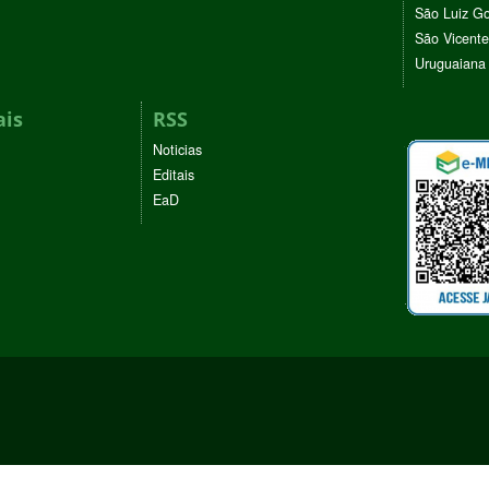
São Luiz G
São Vicente
Uruguaiana
ais
RSS
Noticias
Editais
EaD