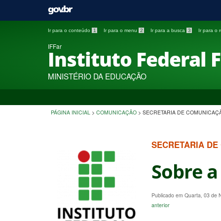
Ir para o conteúdo
1
Ir para o menu
2
Ir para a busca
3
Ir para o
IFFar
Instituto Federal 
MINISTÉRIO DA EDUCAÇÃO
PÁGINA INICIAL
>
COMUNICAÇÃO
>
SECRETARIA DE COMUNICAÇ
SECRETARIA DE
Sobre 
Publicado em Quarta, 03 de
anterior