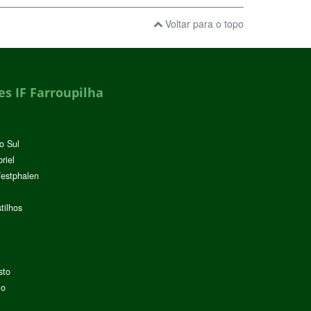
Voltar para o topo
s IF Farroupilha
o Sul
riel
Westphalen
tilhos
sto
lo