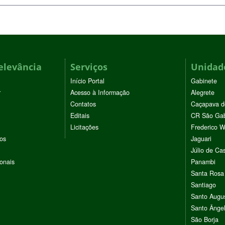
elevância
Serviços
Unidade
Início Portal
Gabinete
r
Acesso à Informação
Alegrete
Contatos
Caçapava d
Editais
CR São Gab
Licitações
Frederico 
vos
Jaguari
Júlio de Cas
ionais
Panambi
Santa Rosa
Santiago
Santo Augu
Santo Ânge
São Borja