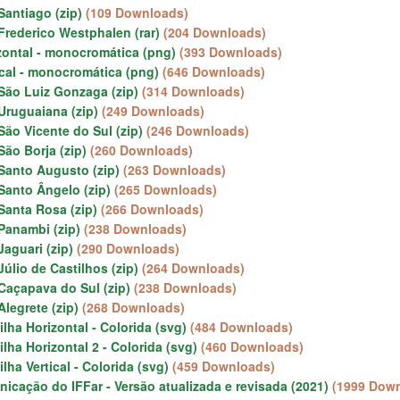
antiago (zip)
(109 Downloads)
rederico Westphalen (rar)
(204 Downloads)
zontal - monocromática (png)
(393 Downloads)
ical - monocromática (png)
(646 Downloads)
ão Luiz Gonzaga (zip)
(314 Downloads)
ruguaiana (zip)
(249 Downloads)
ão Vicente do Sul (zip)
(246 Downloads)
ão Borja (zip)
(260 Downloads)
anto Augusto (zip)
(263 Downloads)
anto Ângelo (zip)
(265 Downloads)
anta Rosa (zip)
(266 Downloads)
anambi (zip)
(238 Downloads)
aguari (zip)
(290 Downloads)
lio de Castilhos (zip)
(264 Downloads)
açapava do Sul (zip)
(238 Downloads)
legrete (zip)
(268 Downloads)
lha Horizontal - Colorida (svg)
(484 Downloads)
lha Horizontal 2 - Colorida (svg)
(460 Downloads)
lha Vertical - Colorida (svg)
(459 Downloads)
nicação do IFFar - Versão atualizada e revisada (2021)
(1999 Dow