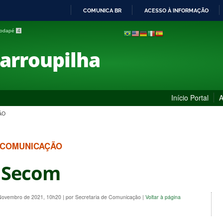
COMUNICA BR
ACESSO À INFORMAÇÃO
IR
 rodapé
4
PARA
O
Farroupilha
CONTEÚDO
Início Portal
A
ÃO
 COMUNICAÇÃO
a Secom
 Novembro de 2021, 10h20
|
por Secretaria de Comunicação
|
Voltar à página