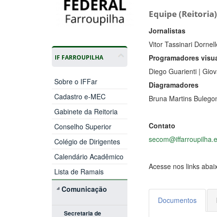
Equipe (Reitoria
Jornalistas
Vitor Tassinari Dornel
Programadores visu
IF FARROUPILHA
Diego Guarienti | Gio
Sobre o IFFar
Diagramadores
Cadastro e-MEC
Bruna Martins Bulegon
Gabinete da Reitoria
Contato
Conselho Superior
secom@iffarroupilha.
Colégio de Dirigentes
Calendário Acadêmico
Acesse nos links abaix
Lista de Ramais
Comunicação
Documentos
Secretaria de