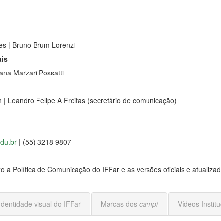
)
les | Bruno Brum Lorenzi
ais
vana Marzari Possatti
 | Leandro Felipe A Freitas (secretário de comunicação)
edu.br
| (55) 3218 9807
o a Política de Comunicação do IFFar e as versões oficiais e atualizad
Identidade visual do IFFar
Marcas dos
campi
Vídeos Institu