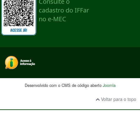
Desenvolvido com o CMS de código aberto
Joomla
Voltar para o topo