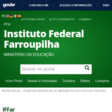
COMUNICA BR
ACESSO À INFORMAÇÃO
PARTI
IR
PARA
ACESSIBILIDADE
ALTO CONTRASTE
VLIBRAS
O
IFFar
CONTEÚDO
Instituto Federal
Farroupilha
MINISTÉRIO DA EDUCAÇÃO
Início Portal
Acesso à Informação
Contatos
Editais
Licitações
PÁGINA INICIAL
>
OLIMPIADA BRASILEIRA DE MATEMATICA DAS ESCOLAS PUBLICAS
IFFar