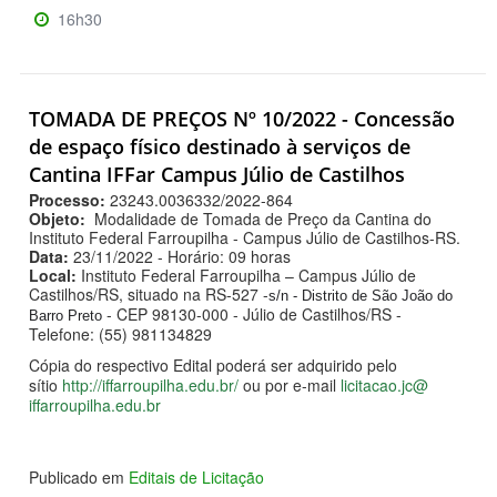
16h30
TOMADA DE PREÇOS Nº 10/2022 - Concessão
de espaço físico destinado à serviços de
Cantina IFFar Campus Júlio de Castilhos
Processo:
23243.0036332/2022-
864
Objeto:
Modalidade de Tomada de Preço da Cantina do
Instituto Federal Farroupilha - Campus Júlio de Castilhos-RS.
Data:
23/11/2022 - Horário: 09 horas
Local:
Instituto Federal Farroupilha – Campus Júlio de
Castilhos/RS, situado na RS-527 -
s/n - Distrito de São João do
- CEP 98130-000 - Júlio de Castilhos/RS -
Barro Preto
Telefone: (55) 981134829
Cópia do respectivo Edital poderá ser adquirido pelo
sítio
http://iffarroupilha.
edu.br/
ou por e-mail
licitacao.jc@
iffarroupilha.edu.br
Publicado em
Editais de Licitação