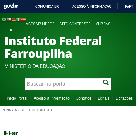
COMUNICA BR
ACESSO À INFORMAÇÃO
PARTI
IR
PARA
ACESSIBILIDADE
ALTO CONTRASTE
VLIBRAS
O
IFFar
CONTEÚDO
Instituto Federal
Farroupilha
MINISTÉRIO DA EDUCAÇÃO
Início Portal
Acesso à Informação
Contatos
Editais
Licitações
PÁGINA INICIAL
>
ADM_TOMADAS
IFFar