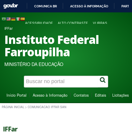
COMUNICA BR
ACESSO À INFORMAÇÃO
PARTI
IR
PARA
ACESSIBILIDADE
ALTO CONTRASTE
VLIBRAS
O
IFFar
CONTEÚDO
Instituto Federal
Farroupilha
MINISTÉRIO DA EDUCAÇÃO
Início Portal
Acesso à Informação
Contatos
Editais
Licitações
PÁGINA INICIAL
>
COMUNICACAO IFFAR SAN
IFFar