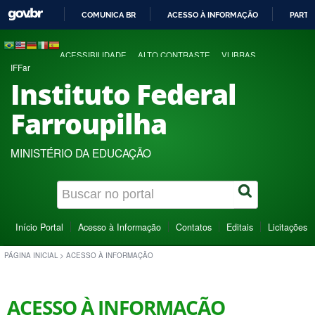
COMUNICA BR
ACESSO À INFORMAÇÃO
PARTI
IR
PARA
ACESSIBILIDADE
ALTO CONTRASTE
VLIBRAS
O
IFFar
CONTEÚDO
Instituto Federal
Farroupilha
MINISTÉRIO DA EDUCAÇÃO
Início Portal
Acesso à Informação
Contatos
Editais
Licitações
PÁGINA INICIAL
>
ACESSO À INFORMAÇÃO
ACESSO À INFORMAÇÃO