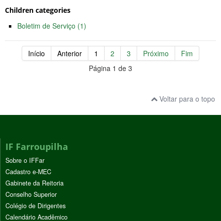
Children categories
Boletim de Serviço (1)
Início
Anterior
1
2
3
Próximo
Fim
Página 1 de 3
Voltar para o topo
IF Farroupilha
Sobre o IFFar
Cadastro e-MEC
Gabinete da Reitoria
Conselho Superior
Colégio de Dirigentes
Calendário Acadêmico