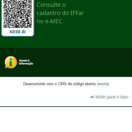
Desenvolvido com o CMS de código aberto
Joomla
Voltar para o topo