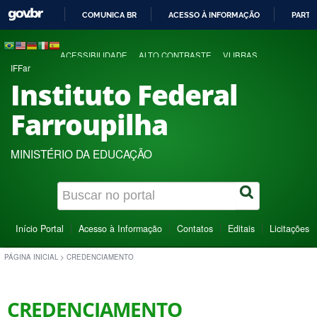
COMUNICA BR
ACESSO À INFORMAÇÃO
PARTI
IR
PARA
ACESSIBILIDADE
ALTO CONTRASTE
VLIBRAS
O
IFFar
CONTEÚDO
Instituto Federal
Farroupilha
MINISTÉRIO DA EDUCAÇÃO
Início Portal
Acesso à Informação
Contatos
Editais
Licitações
PÁGINA INICIAL
>
CREDENCIAMENTO
CREDENCIAMENTO