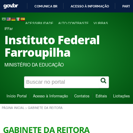
COMUNICA BR
ACESSO À INFORMAÇÃO
PARTI
IR
PARA
ACESSIBILIDADE
ALTO CONTRASTE
VLIBRAS
O
IFFar
CONTEÚDO
Instituto Federal
Farroupilha
MINISTÉRIO DA EDUCAÇÃO
Início Portal
Acesso à Informação
Contatos
Editais
Licitações
PÁGINA INICIAL
>
GABINETE DA REITORA
GABINETE DA REITORA