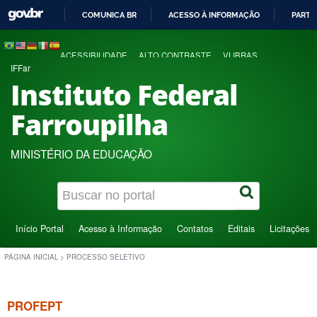
COMUNICA BR
ACESSO À INFORMAÇÃO
PARTI
IR
PARA
ACESSIBILIDADE
ALTO CONTRASTE
VLIBRAS
O
IFFar
CONTEÚDO
Instituto Federal
Farroupilha
MINISTÉRIO DA EDUCAÇÃO
Início Portal
Acesso à Informação
Contatos
Editais
Licitações
PÁGINA INICIAL
>
PROCESSO SELETIVO
PROFEPT