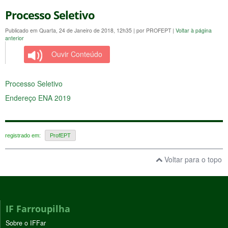
Processo Seletivo
Publicado em Quarta, 24 de Janeiro de 2018, 12h35
|
por PROFEPT
|
Voltar à página
anterior
Ouvir Conteúdo
Processo Seletivo
Endereço ENA 2019
registrado em:
ProfEPT
Voltar para o topo
IF Farroupilha
Sobre o IFFar