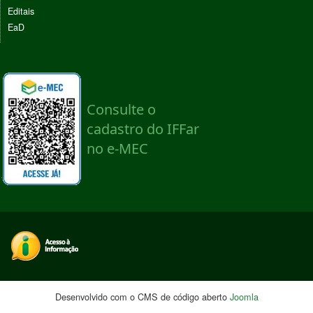
Editais
EaD
Desenvolvido com o CMS de código aberto
Joomla