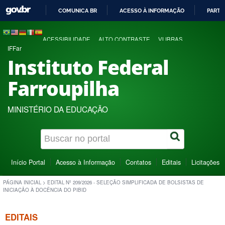
COMUNICA BR
ACESSO À INFORMAÇÃO
PARTI
IR
PARA
ACESSIBILIDADE
ALTO CONTRASTE
VLIBRAS
O
IFFar
CONTEÚDO
Instituto Federal
Farroupilha
MINISTÉRIO DA EDUCAÇÃO
Início Portal
Acesso à Informação
Contatos
Editais
Licitações
PÁGINA INICIAL
>
EDITAL Nº 209/2026 - SELEÇÃO SIMPLIFICADA DE BOLSISTAS DE
INICIAÇÃO À DOCÊNCIA DO PIBID
EDITAIS