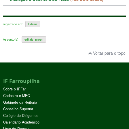
registrado em:
Editais
Assunto(s):
editais_proen
Voltar para o topo
IF Farroupilha
Sobre o IFFar
Cadastro e-MEC
Gabinete da Reitoria
Conselho Superior
Colégio de Dirigentes
Calendário Acadêmico
Lista de Ramais