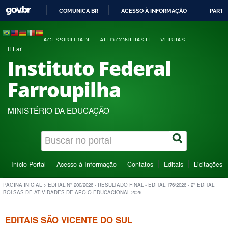
COMUNICA BR
ACESSO À INFORMAÇÃO
PARTI
IR
PARA
ACESSIBILIDADE
ALTO CONTRASTE
VLIBRAS
O
IFFar
CONTEÚDO
Instituto Federal
Farroupilha
MINISTÉRIO DA EDUCAÇÃO
Início Portal
Acesso à Informação
Contatos
Editais
Licitações
PÁGINA INICIAL
>
EDITAL Nº 200/2026 - RESULTADO FINAL - EDITAL 176/2026 - 2º EDITAL
BOLSAS DE ATIVIDADES DE APOIO EDUCACIONAL 2026
EDITAIS SÃO VICENTE DO SUL