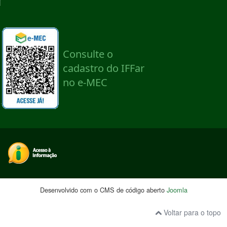
Desenvolvido com o CMS de código aberto
Joomla
Voltar para o topo