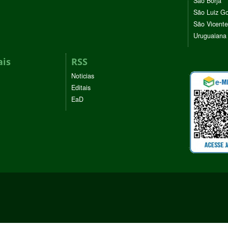
São Borja
São Luiz G
São Vicente
Uruguaiana
ais
RSS
Noticias
Editais
EaD