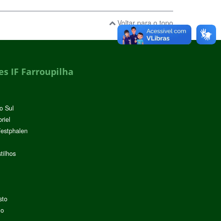
Voltar para o topo
s IF Farroupilha
o Sul
riel
Westphalen
tilhos
sto
lo