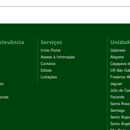
elevância
Serviços
Unidade
Início Portal
Gabinete
r
Acesso à Informação
Alegrete
Contatos
Caçapava d
Editais
CR São Gab
Licitações
Frederico 
vos
Jaguari
Júlio de Cas
ionais
Panambi
Santa Rosa
Santiago
Santo Augu
Santo Ânge