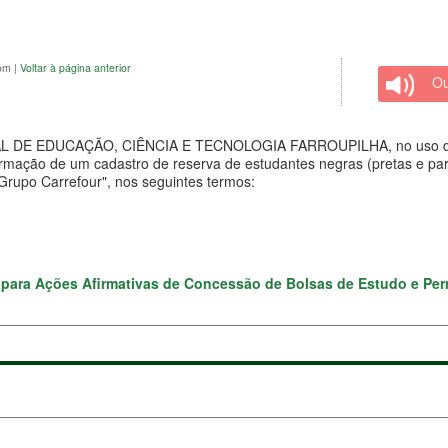
com
|
Voltar à página anterior
Ou
 EDUCAÇÃO, CIÊNCIA E TECNOLOGIA FARROUPILHA, no uso de suas a
rmação de um cadastro de reserva de estudantes negras (pretas e pard
rupo Carrefour", nos seguintes termos:
s para Ações Afirmativas de Concessão de Bolsas de Estudo e Pe