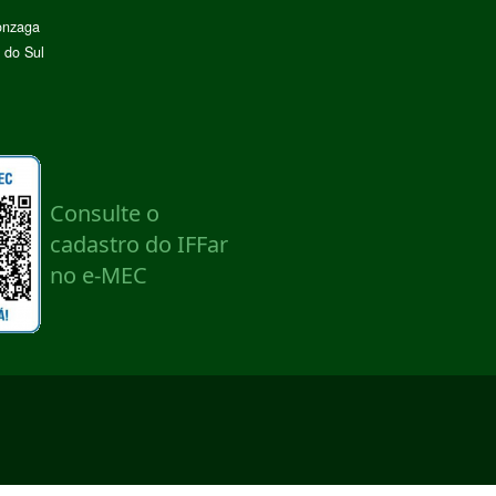
onzaga
 do Sul