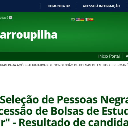
COMUNICA BR
ACESSO À INFORMAÇÃO
IR
 rodapé
4
PARA
O
Farroupilha
CONTEÚDO
Início Portal
A
NEGRAS PARA AÇÕES AFIRMATIVAS DE CONCESSÃO DE BOLSAS DE ESTUDO E PERMA
- Seleção de Pessoas Negr
cessão de Bolsas de Est
" - Resultado de candida