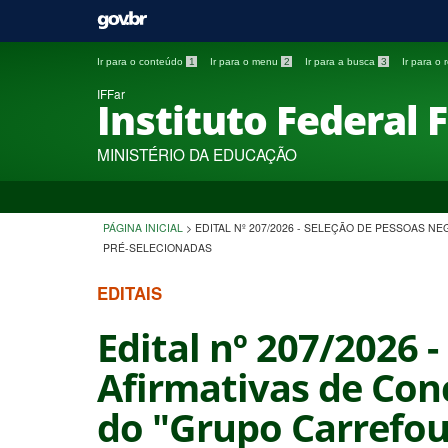
Ir para o conteúdo
1
Ir para o menu
2
Ir para a busca
3
Ir para o
IFFar
Instituto Federal 
MINISTÉRIO DA EDUCAÇÃO
PÁGINA INICIAL
>
EDITAL Nº 207/2026 - SELEÇÃO DE PESSOAS 
PRÉ-SELECIONADAS
EDITAIS
Edital nº 207/2026 
Afirmativas de Con
do "Grupo Carrefour