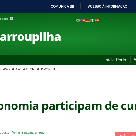
COMUNICA BR
ACESSO À INFORMAÇÃO
IR
 rodapé
4
PARA
O
Farroupilha
CONTEÚDO
Início Portal
A
 CURSO DE OPERADOR DE DRONES
onomia participam de cu
Augusto
|
Voltar à página anterior