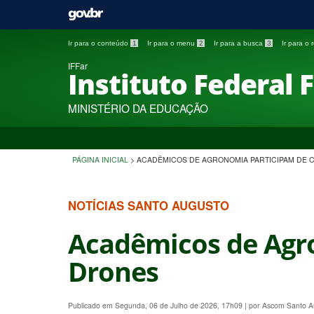
Ir para o conteúdo
1
Ir para o menu
2
Ir para a busca
3
Ir para o
IFFar
Instituto Federal 
MINISTÉRIO DA EDUCAÇÃO
PÁGINA INICIAL
>
ACADÊMICOS DE AGRONOMIA PARTICIPAM DE
NOTÍCIAS SANTO AUGUSTO
Acadêmicos de Agr
Drones
Publicado em Segunda, 06 de Julho de 2026, 17h09
|
por Ascom Santo 