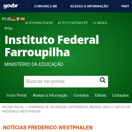
COMUNICA BR
ACESSO À INFORMAÇÃO
PARTI
IR
PARA
ACESSIBILIDADE
ALTO CONTRASTE
VLIBRAS
O
IFFar
CONTEÚDO
Instituto Federal
Farroupilha
MINISTÉRIO DA EDUCAÇÃO
Início Portal
Acesso à Informação
Contatos
Editais
Licitações
PÁGINA INICIAL
>
CAMPANHA DE VACINAÇÃO ANTIRRÁBICA IMUNIZA CÃES E GATOS EM
FREDERICO WESTPHALEN
NOTÍCIAS FREDERICO WESTPHALEN