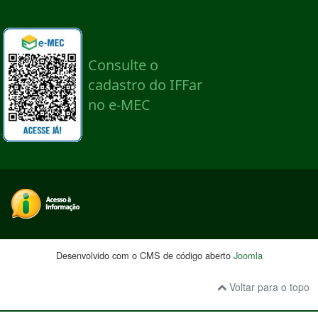
Desenvolvido com o CMS de código aberto
Joomla
Voltar para o topo