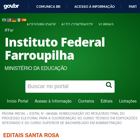
COMUNICA BR
ACESSO À INFORMAÇÃO
PARTI
IR
PARA
ACESSIBILIDADE
ALTO CONTRASTE
VLIBRAS
O
IFFar
CONTEÚDO
Instituto Federal
Farroupilha
MINISTÉRIO DA EDUCAÇÃO
Início Portal
Acesso à Informação
Contatos
Editais
Licitações
PÁGINA INICIAL
>
EDITAL N° 199/2026- HOMOLOGAÇÃO DO RESULTADO FINAL DO
PROCESSO ELEITORAL PARA A COORDENAÇÃO DO CURSO TÉCNICO EM EDIFICAÇÕES
INTEGRADO E DO CURSO SUPERIOR DE BACHARELADO EM ADMINISTRAÇÃO
EDITAIS SANTA ROSA