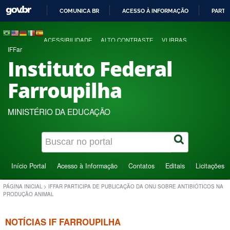
COMUNICA BR
ACESSO À INFORMAÇÃO
PARTI
IR
PARA
ACESSIBILIDADE
ALTO CONTRASTE
VLIBRAS
O
IFFar
CONTEÚDO
Instituto Federal
Farroupilha
MINISTÉRIO DA EDUCAÇÃO
Início Portal
Acesso à Informação
Contatos
Editais
Licitações
PÁGINA INICIAL
>
IFFAR PARTICIPA DE PUBLICAÇÃO DA ONU SOBRE ANTIBIÓTICOS NA
PRODUÇÃO ANIMAL
NOTÍCIAS IF FARROUPILHA