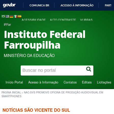
COMUNICA BR
ACESSO À INFORMAÇÃO
PARTI
IR
PARA
ACESSIBILIDADE
ALTO CONTRASTE
VLIBRAS
O
IFFar
CONTEÚDO
Instituto Federal
Farroupilha
MINISTÉRIO DA EDUCAÇÃO
Início Portal
Acesso à Informação
Contatos
Editais
Licitações
PÁGINA INICIAL
>
NAC-SVS PROMOVE OFICINA DE PRODUÇÃO AUDIOVISUAL EM
SMARTPHONES
NOTÍCIAS SÃO VICENTE DO SUL