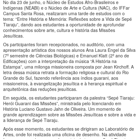
No dia 23 de junho, o Núcleo de Estudos Afro-Brasileiros e
Indígenas (NEABI) e o Núcleo de Arte e Cultura (NAC), do IFFar
Campus Santa Rosa, realizaram uma tarde de estudos com o
tema: “Entre História e Memória: Reflexões sobre a Vida de Sepé
Tiaraju”, dando aos estudantes a oportunidade de aprofundar
conhecimentos sobre arte, cultura e história das Missões
Jesuíticas.
Os participantes foram recepcionados, no auditório, com uma
apresentação artística dos nossos alunos Ana Laura Engel da Silva
(7º semestre de Ciências Biológicas) e Emanuel Klatt (2º ano de
Edificações) com a interpretação da música “A História na
Estampa”, uma milonga missioneira composta por Jean Kirchoff. A
letra dessa música retrata a formação religiosa e cultural do Rio
Grande do Sul, fazendo referência aos índios guarani, aos
missioneiros, à evangelização jesuítica e à herança espiritual e
arquitetônica das reduções jesuíticas.
Em seguida, os estudantes participaram da palestra “Sepé Tiaraju:
Herói Guarani das Missões”, ministrada pelo licenciando em
História Luciano Gustavo Jahn de Oliveira. Um momento de
grande aprendizagem sobre as Missões Jesuíticas e sobre a vida e
a liderança de Sepé Tiaraju.
Após esse momento, os estudantes se dirigiram ao Laboratório de
Artes, onde foi realizada uma oficina de desenho. Na atividade