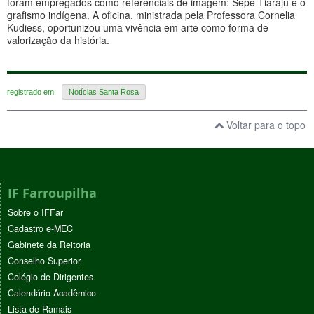
foram empregados como referenciais de imagem: Sepé Tiaraju e o
grafismo indígena. A oficina, ministrada pela Professora Cornelia
Kudiess, oportunizou uma vivência em arte como forma de
valorização da história.
registrado em:
Notícias Santa Rosa
Voltar para o topo
IF Farroupilha
Sobre o IFFar
Cadastro e-MEC
Gabinete da Reitoria
Conselho Superior
Colégio de Dirigentes
Calendário Acadêmico
Lista de Ramais