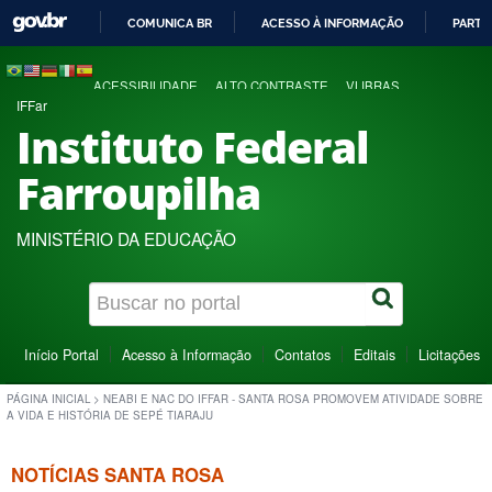
COMUNICA BR
ACESSO À INFORMAÇÃO
PARTI
IR
PARA
ACESSIBILIDADE
ALTO CONTRASTE
VLIBRAS
O
IFFar
CONTEÚDO
Instituto Federal
Farroupilha
MINISTÉRIO DA EDUCAÇÃO
Início Portal
Acesso à Informação
Contatos
Editais
Licitações
PÁGINA INICIAL
>
NEABI E NAC DO IFFAR - SANTA ROSA PROMOVEM ATIVIDADE SOBRE
A VIDA E HISTÓRIA DE SEPÉ TIARAJU
NOTÍCIAS SANTA ROSA