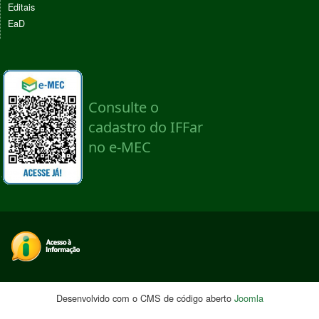
Editais
EaD
Desenvolvido com o CMS de código aberto
Joomla