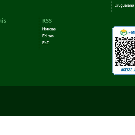
Uruguaiana
ais
RSS
Noticias
Editais
EaD