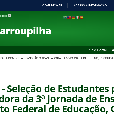
COMUNICA BR
ACESSO À INFORMAÇÃO
IR
 rodapé
4
PARA
O
Farroupilha
CONTEÚDO
Início Portal
A
ES PARA COMPOR A COMISSÃO ORGANIZADORA DA 3ª JORNADA DE ENSINO, PESQUISA
 - Seleção de Estudantes
ora da 3ª Jornada de Ens
to Federal de Educação, 