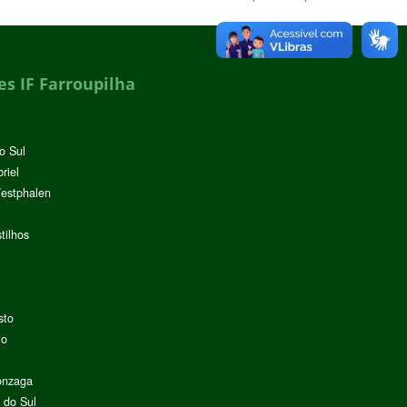
s IF Farroupilha
o Sul
riel
Westphalen
tilhos
sto
lo
onzaga
 do Sul