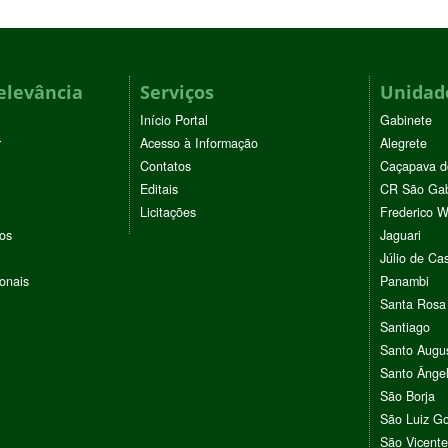
elevância
Serviços
Unidade
Início Portal
Gabinete
r
Acesso à Informação
Alegrete
Contatos
Caçapava d
Editais
CR São Gab
Licitações
Frederico 
vos
Jaguari
Júlio de Cas
ionais
Panambi
Santa Rosa
Santiago
Santo Augu
Santo Ânge
São Borja
São Luiz G
São Vicente