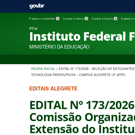
Ir para o conteúdo
1
Ir para o menu
2
Ir para a busca
3
Ir para o
IFFar
Instituto Federal 
MINISTÉRIO DA EDUCAÇÃO
PÁGINA INICIAL
>
EDITAL Nº 173/2026 - SELEÇÃO DE ESTUDANT
TECNOLOGIA FARROUPILHA – CAMPUS ALEGRETE (3ª JEPE)
EDITAIS ALEGRETE
EDITAL Nº 173/2026
Comissão Organizad
Extensão do Institu