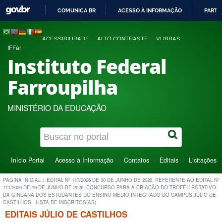
COMUNICA BR
ACESSO À INFORMAÇÃO
PARTI
IR
PARA
ACESSIBILIDADE
ALTO CONTRASTE
VLIBRAS
O
IFFar
CONTEÚDO
Instituto Federal
Farroupilha
MINISTÉRIO DA EDUCAÇÃO
Início Portal
Acesso à Informação
Contatos
Editais
Licitações
PÁGINA INICIAL
>
EDITAL Nº 117/2026 DE 30 DE JUNHO DE 2026, REFERENTE AO EDITAL Nº
111/2026 DE 19 DE JUNHO DE 2026, CONCURSO PARA A CRIAÇÃO DO TROFÉU ROTATIVO
DA GINCANA DOS ESTUDANTES DO ENSINO MÉDIO INTEGRADO DO CAMPUS JÚLIO DE
CASTILHOS - LISTA DE INSCRITOS(AS)
EDITAIS JÚLIO DE CASTILHOS