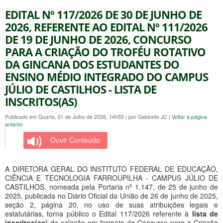
EDITAL Nº 117/2026 DE 30 DE JUNHO DE
2026, REFERENTE AO EDITAL Nº 111/2026
DE 19 DE JUNHO DE 2026, CONCURSO
PARA A CRIAÇÃO DO TROFÉU ROTATIVO
DA GINCANA DOS ESTUDANTES DO
ENSINO MÉDIO INTEGRADO DO CAMPUS
JÚLIO DE CASTILHOS - LISTA DE
INSCRITOS(AS)
Publicado em Quarta, 01 de Julho de 2026, 14h55
|
por Gabinete JC
|
Voltar à página
anterior
Ouvir Conteúdo
A DIRETORA GERAL DO INSTITUTO FEDERAL DE EDUCAÇÃO,
CIÊNCIA E TECNOLOGIA FARROUPILHA - CAMPUS JÚLIO DE
CASTILHOS, nomeada pela Portaria nº 1.147, de 25 de junho de
2025, publicada no Diário Oficial da União de 26 de junho de 2025,
seção 2, página 20, no uso de suas atribuições legais e
estatutárias, torna público o Edital 117/2026 referente à
lista de
inscritos(as)
da seleção em formato de Concurso para a Criação