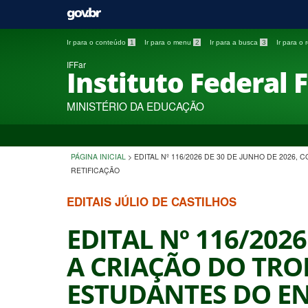
Ir para o conteúdo
1
Ir para o menu
2
Ir para a busca
3
Ir para o
IFFar
Instituto Federal 
MINISTÉRIO DA EDUCAÇÃO
PÁGINA INICIAL
>
EDITAL Nº 116/2026 DE 30 DE JUNHO DE 202
RETIFICAÇÃO
EDITAIS JÚLIO DE CASTILHOS
EDITAL Nº 116/202
A CRIAÇÃO DO TRO
ESTUDANTES DO E