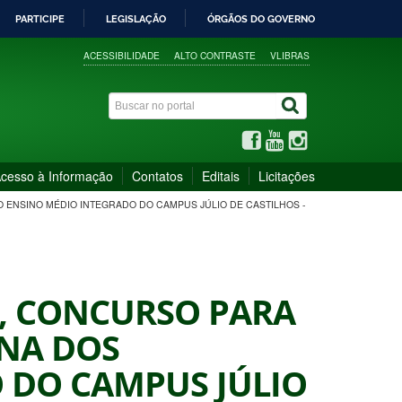
PARTICIPE
LEGISLAÇÃO
ÓRGÃOS DO GOVERNO
ACESSIBILIDADE
ALTO CONTRASTE
VLIBRAS
cesso à Informação
Contatos
Editais
Licitações
O ENSINO MÉDIO INTEGRADO DO CAMPUS JÚLIO DE CASTILHOS -
26, CONCURSO PARA
ANA DOS
 DO CAMPUS JÚLIO