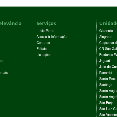
elevância
Serviços
Unidade
Início Portal
Gabinete
r
Acesso à Informação
Alegrete
Contatos
Caçapava d
Editais
CR São Gab
Licitações
Frederico 
vos
Jaguari
Júlio de Cas
ionais
Panambi
Santa Rosa
Santiago
Santo Augu
Santo Ânge
São Borja
São Luiz G
São Vicente