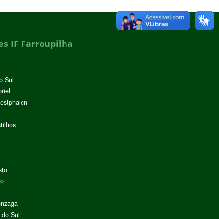
s IF Farroupilha
o Sul
riel
Westphalen
tilhos
sto
lo
onzaga
 do Sul