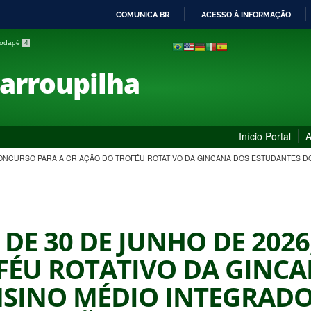
COMUNICA BR
ACESSO À INFORMAÇÃO
IR
 rodapé
4
PARA
O
Farroupilha
CONTEÚDO
Início Portal
A
6, CONCURSO PARA A CRIAÇÃO DO TROFÉU ROTATIVO DA GINCANA DOS ESTUDANTES D
6 DE 30 DE JUNHO DE 20
FÉU ROTATIVO DA GINC
NSINO MÉDIO INTEGRADO