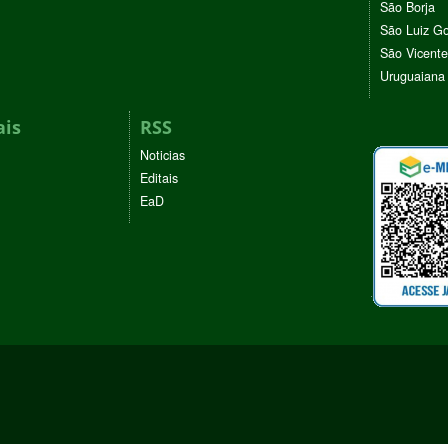
São Borja
São Luiz G
São Vicente
Uruguaiana
ais
RSS
Noticias
Editais
EaD