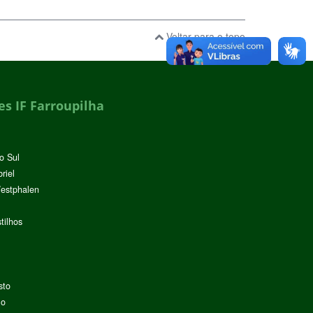
Voltar para o topo
s IF Farroupilha
o Sul
riel
Westphalen
tilhos
sto
lo