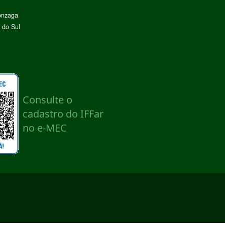
onzaga
 do Sul