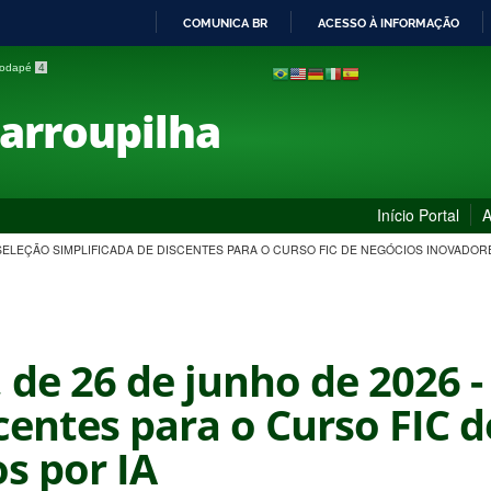
COMUNICA BR
ACESSO À INFORMAÇÃO
IR
 rodapé
4
PARA
O
Farroupilha
CONTEÚDO
Início Portal
A
6 - SELEÇÃO SIMPLIFICADA DE DISCENTES PARA O CURSO FIC DE NEGÓCIOS INOVADOR
 de 26 de junho de 2026 -
centes para o Curso FIC 
s por IA