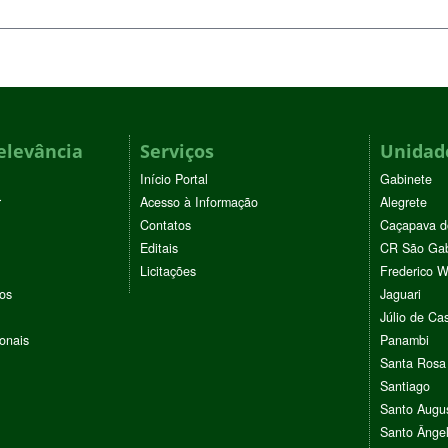
elevância
Serviços
Unidade
Início Portal
Gabinete
r
Acesso à Informação
Alegrete
Contatos
Caçapava d
Editais
CR São Gab
Licitações
Frederico 
vos
Jaguari
Júlio de Cas
ionais
Panambi
Santa Rosa
Santiago
Santo Augu
Santo Ânge