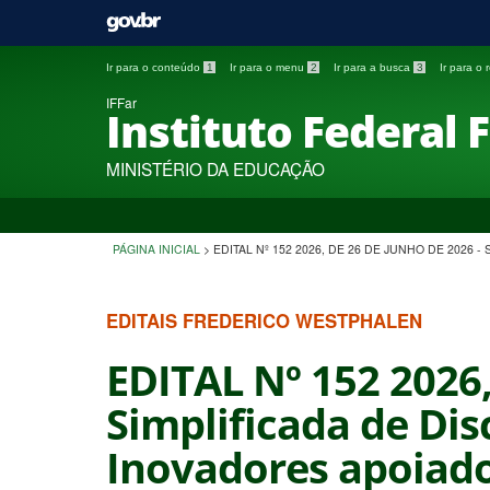
Ir para o conteúdo
1
Ir para o menu
2
Ir para a busca
3
Ir para o
IFFar
Instituto Federal 
MINISTÉRIO DA EDUCAÇÃO
PÁGINA INICIAL
>
EDITAL Nº 152 2026, DE 26 DE JUNHO DE 202
EDITAIS FREDERICO WESTPHALEN
EDITAL Nº 152 2026,
Simplificada de Dis
Inovadores apoiado