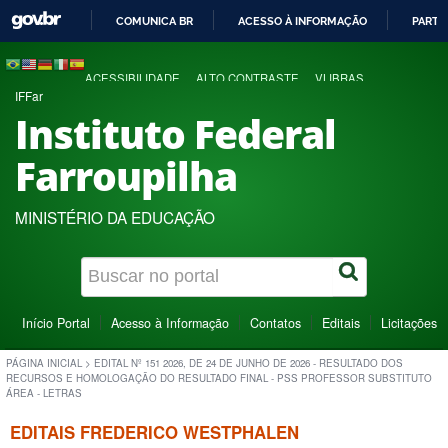
COMUNICA BR
ACESSO À INFORMAÇÃO
PARTI
IR
PARA
ACESSIBILIDADE
ALTO CONTRASTE
VLIBRAS
O
IFFar
CONTEÚDO
Instituto Federal
Farroupilha
MINISTÉRIO DA EDUCAÇÃO
Início Portal
Acesso à Informação
Contatos
Editais
Licitações
PÁGINA INICIAL
>
EDITAL Nº 151 2026, DE 24 DE JUNHO DE 2026 - RESULTADO DOS
RECURSOS E HOMOLOGAÇÃO DO RESULTADO FINAL - PSS PROFESSOR SUBSTITUTO
ÁREA - LETRAS
EDITAIS FREDERICO WESTPHALEN