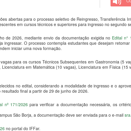
Ou
ições abertas para o processo seletivo de Reingresso, Transferência I
centes em cursos técnicos e superiores para ingresso no segundo se
unho de 2026, mediante envio da documentação exigida no
Edital n°
ingressar. O processo contempla estudantes que desejam retomar se
endem iniciar uma nova formação.
vagas para os cursos Técnicos Subsequentes em Gastronomia (5 vaga
 Licenciatura em Matemática (10 vagas), Licenciatura em Física (15 
elecidos no edital, considerando a modalidade de ingresso e o aprove
 resultado final a partir de 29 de junho de 2026.
tal nº 171/2026
para verificar a documentação necessária, os critéri
ampus São Borja, a documentação deve ser enviada para o e-mail
sra
026
no portal do IFFar.