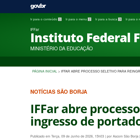
Ir para o conteúdo
1
Ir para o menu
2
Ir para a busca
3
Ir para o
IFFar
Instituto Federal 
MINISTÉRIO DA EDUCAÇÃO
PÁGINA INICIAL
>
IFFAR ABRE PROCESSO SELETIVO PARA REING
NOTÍCIAS SÃO BORJA
IFFar abre processo
ingresso de portad
Publicado em Terça, 09 de Junho de 2026, 15h03
|
por Ascom São Borja