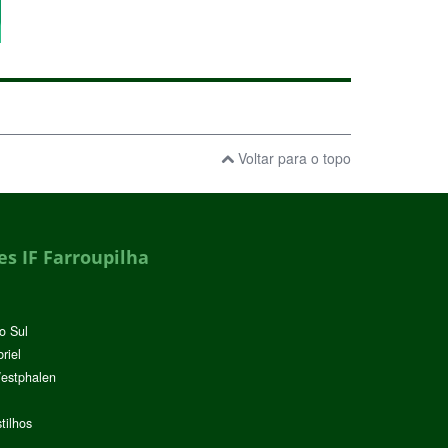
Voltar para o topo
s IF Farroupilha
o Sul
riel
Westphalen
tilhos