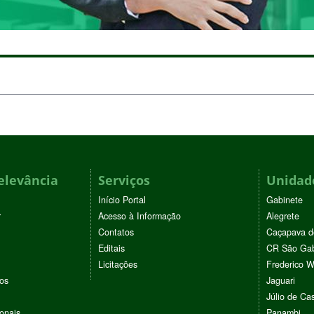
elevância
Serviços
Unidade
Início Portal
Gabinete
r
Acesso à Informação
Alegrete
Contatos
Caçapava d
Editais
CR São Gab
Licitações
Frederico 
vos
Jaguari
Júlio de Cas
ionais
Panambi