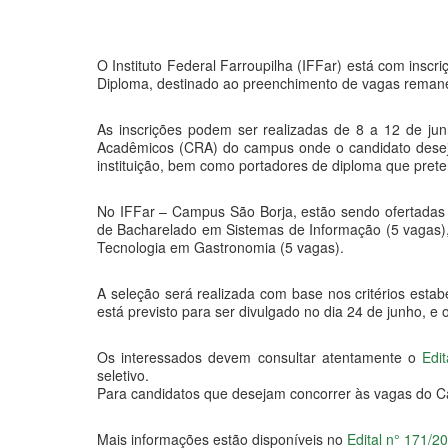
O Instituto Federal Farroupilha (IFFar) está com inscr
Diploma, destinado ao preenchimento de vagas remanes
As inscrições podem ser realizadas de 8 a 12 de j
Acadêmicos (CRA) do campus onde o candidato deseja 
instituição, bem como portadores de diploma que pret
No IFFar – Campus São Borja, estão sendo ofertadas 
de Bacharelado em Sistemas de Informação (5 vagas),
Tecnologia em Gastronomia (5 vagas).
A seleção será realizada com base nos critérios estab
está previsto para ser divulgado no dia 24 de junho, e o
Os interessados devem consultar atentamente o
Edi
seletivo.
Para candidatos que desejam concorrer às vagas do C
Mais informações estão disponíveis no
Edital n° 171/2