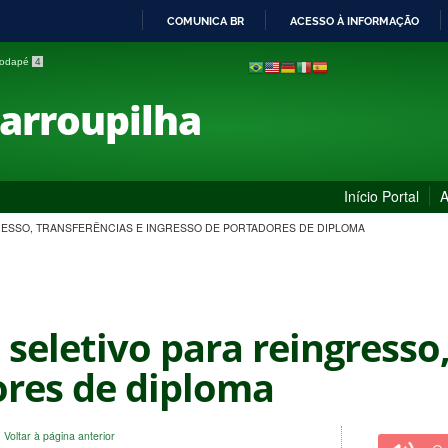
COMUNICA BR
ACESSO À INFORMAÇÃO
IR
 rodapé
4
PARA
O
Farroupilha
CONTEÚDO
Início Portal
A
RESSO, TRANSFERÊNCIAS E INGRESSO DE PORTADORES DE DIPLOMA
 seletivo para reingresso
ores de diploma
|
Voltar à página anterior