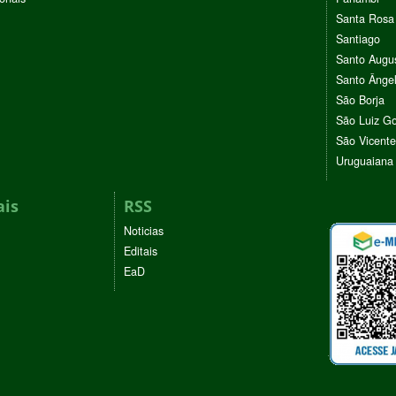
Santa Rosa
Santiago
Santo Augu
Santo Ânge
São Borja
São Luiz G
São Vicente
Uruguaiana
ais
RSS
Noticias
Editais
EaD