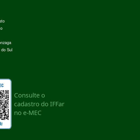
sto
lo
onzaga
 do Sul