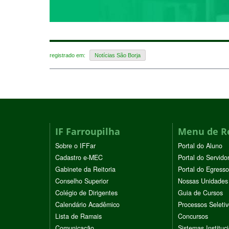
registrado em:
Notícias São Borja
IF Farroupilha
Menu de R
Sobre o IFFar
Portal do Aluno
Cadastro e-MEC
Portal do Servido
Gabinete da Reitoria
Portal do Egresso
Conselho Superior
Nossas Unidades
Colégio de Dirigentes
Guia de Cursos
Calendário Acadêmico
Processos Seleti
Lista de Ramais
Concursos
Comunicação
Sistemas Instituc