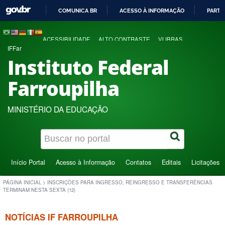
COMUNICA BR
ACESSO À INFORMAÇÃO
PARTI
IR
PARA
ACESSIBILIDADE
ALTO CONTRASTE
VLIBRAS
O
IFFar
CONTEÚDO
Instituto Federal
Farroupilha
MINISTÉRIO DA EDUCAÇÃO
Início Portal
Acesso à Informação
Contatos
Editais
Licitações
PÁGINA INICIAL
>
INSCRIÇÕES PARA INGRESSO, REINGRESSO E TRANSFERÊNCIAS
TERMINAM NESTA SEXTA (12)
NOTÍCIAS IF FARROUPILHA