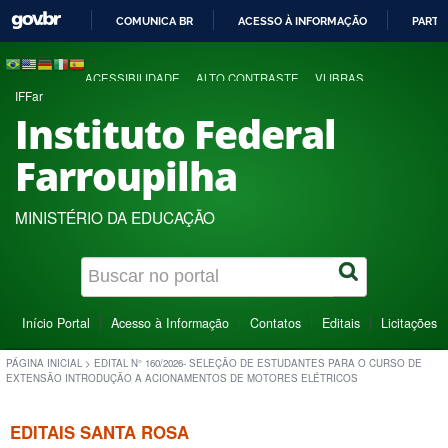
COMUNICA BR
ACESSO À INFORMAÇÃO
PARTI
IR
PARA
ACESSIBILIDADE
ALTO CONTRASTE
VLIBRAS
O
IFFar
CONTEÚDO
Instituto Federal
Farroupilha
MINISTÉRIO DA EDUCAÇÃO
Início Portal
Acesso à Informação
Contatos
Editais
Licitações
PÁGINA INICIAL
>
EDITAL N° 160/2026- SELEÇÃO DE ESTUDANTES PARA O CURSO DE
EXTENSÃO INTRODUÇÃO A ACIONAMENTOS DE MOTORES ELÉTRICOS
EDITAIS SANTA ROSA