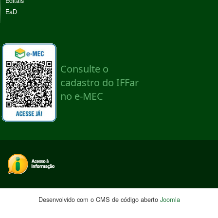
Editais
EaD
Desenvolvido com o CMS de código aberto
Joomla