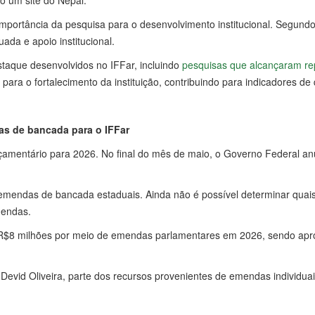
o um site do Nepal.
portância da pesquisa para o desenvolvimento institucional. Segundo 
uada e apoio institucional.
taque desenvolvidos no IFFar, incluindo
pesquisas que alcançaram rep
para o fortalecimento da instituição, contribuindo para indicadores de
as de bancada para o IFFar
orçamentário para 2026. No final do mês de maio, o Governo Federal 
ndas de bancada estaduais. Ainda não é possível determinar quais 
mendas.
de R$8 milhões por meio de emendas parlamentares em 2026, sendo a
evid Oliveira, parte dos recursos provenientes de emendas individuais j