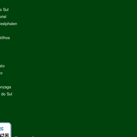
o Sul
riel
Westphalen
tilhos
sto
lo
onzaga
 do Sul