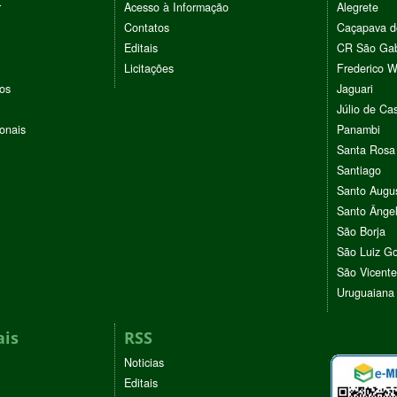
r
Acesso à Informação
Alegrete
Contatos
Caçapava d
Editais
CR São Gab
Licitações
Frederico 
vos
Jaguari
Júlio de Cas
ionais
Panambi
Santa Rosa
Santiago
Santo Augu
Santo Ânge
São Borja
São Luiz G
São Vicente
Uruguaiana
ais
RSS
Noticias
Editais