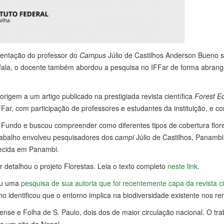
sentação do professor do
Campus
Júlio de Castilhos Anderson Bueno s
fala, o docente também abordou a pesquisa no IFFar de forma abrangen
igem a um artigo publicado na prestigiada revista científica
Forest E
FFar, com participação de professores e estudantes da instituição, e 
Fundo e buscou compreender como diferentes tipos de cobertura floresta
trabalho envolveu pesquisadores dos
campi
Júlio de Castilhos, Panambi
recida em Panambi.
 detalhou o projeto Florestas. Leia o texto completo
neste link
.
tou uma
pesquisa de sua autoria que foi recentemente capa da revista 
o identificou que o entorno implica na biodiversidade existente nos re
iense e Folha de S. Paulo, dois dos de maior circulação nacional. O t