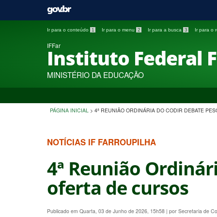
Ir para o conteúdo
1
Ir para o menu
2
Ir para a busca
3
Ir para o
IFFar
Instituto Federal 
MINISTÉRIO DA EDUCAÇÃO
PÁGINA INICIAL
>
4ª REUNIÃO ORDINÁRIA DO CODIR DEBATE PE
NOTÍCIAS IF FARROUPILHA
4ª Reunião Ordinár
oferta de cursos
Publicado em Quarta, 03 de Junho de 2026, 15h58
|
por Secretaria de 