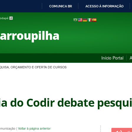
COMUNICA BR
ACESSO À INFORMAÇÃO
IR
 rodapé
4
PARA
O
Farroupilha
CONTEÚDO
Início Portal
A
SQUISA, ORÇAMENTO E OFERTA DE CURSOS
ia do Codir debate pesqu
Comunicação
|
Voltar à página anterior