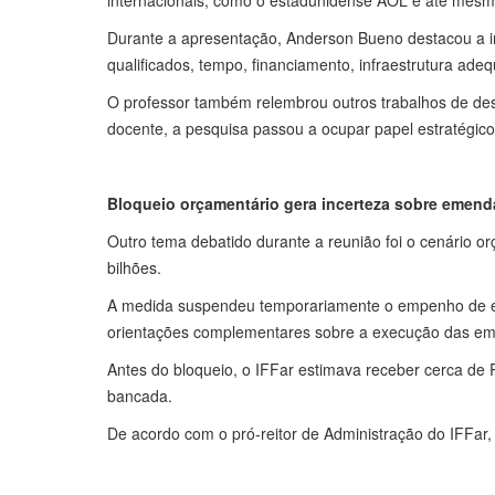
internacionais, como o estadunidense AOL e até mesm
Durante a apresentação, Anderson Bueno destacou a im
qualificados, tempo, financiamento, infraestrutura adeq
O professor também relembrou outros trabalhos de des
docente, a pesquisa passou a ocupar papel estratégico 
Bloqueio orçamentário gera incerteza sobre emend
Outro tema debatido durante a reunião foi o cenário 
bilhões.
A medida suspendeu temporariamente o empenho de eme
orientações complementares sobre a execução das e
Antes do bloqueio, o IFFar estimava receber cerca 
bancada.
De acordo com o pró-reitor de Administração do IFFar, D