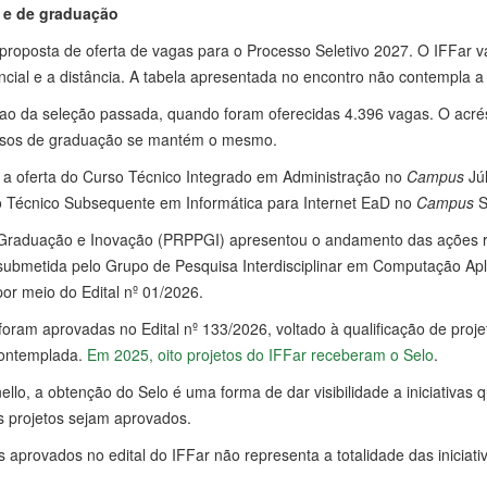
s e de graduação
proposta de oferta de vagas para o Processo Seletivo 2027. O IFFar v
ial e a distância. A tabela apresentada no encontro não contempla a
ao da seleção passada, quando foram oferecidas 4.396 vagas. O acrés
ursos de graduação se mantém o mesmo.
o a oferta do Curso Técnico Integrado em Administração no
Campus
Júl
 Técnico Subsequente em Informática para Internet EaD no
Campus
S
s-Graduação e Inovação (PRPPGI) apresentou o andamento das ações r
a submetida pelo Grupo de Pesquisa Interdisciplinar em Computação Ap
or meio do Edital nº 01/2026.
s foram aprovadas no Edital nº 133/2026, voltado à qualificação de p
contemplada.
Em 2025, oito projetos do IFFar receberam o Selo
.
llo, a obtenção do Selo é uma forma de dar visibilidade a iniciativas 
s projetos sejam aprovados.
 aprovados no edital do IFFar não representa a totalidade das inici