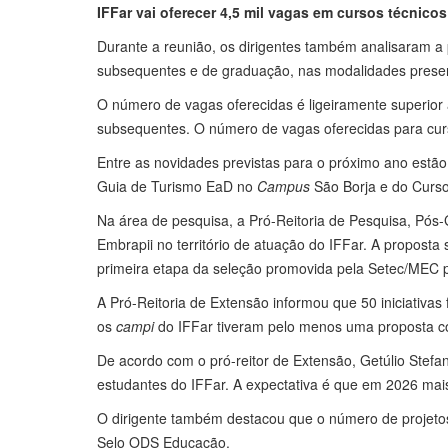
IFFar vai oferecer 4,5 mil vagas em cursos técnico
Durante a reunião, os dirigentes também analisaram a 
subsequentes e de graduação, nas modalidades presenc
O número de vagas oferecidas é ligeiramente superior 
subsequentes. O número de vagas oferecidas para c
Entre as novidades previstas para o próximo ano estã
Guia de Turismo EaD no
Campus
São Borja e do Curso
Na área de pesquisa, a Pró-Reitoria de Pesquisa, Pó
Embrapii no território de atuação do IFFar. A propost
primeira etapa da seleção promovida pela Setec/MEC p
A Pró-Reitoria de Extensão informou que 50 iniciativa
os
campi
do IFFar tiveram pelo menos uma proposta 
De acordo com o pró-reitor de Extensão, Getúlio Stefane
estudantes do IFFar. A expectativa é que em 2026 mai
O dirigente também destacou que o número de projetos
Selo ODS Educação.