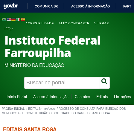
COMUNICA BR
ACESSO À INFORMAÇÃO
PARTI
IR
PARA
ACESSIBILIDADE
ALTO CONTRASTE
VLIBRAS
O
IFFar
CONTEÚDO
Instituto Federal
Farroupilha
MINISTÉRIO DA EDUCAÇÃO
Início Portal
Acesso à Informação
Contatos
Editais
Licitações
PÁGINA INICIAL
>
EDITAL N° 159/2026- PROCESSO DE CONSULTA PARA ELEIÇÃO DOS
MEMBROS QUE CONSTITUIRÃO O COLEGIADO DO CAMPUS SANTA ROSA
EDITAIS SANTA ROSA