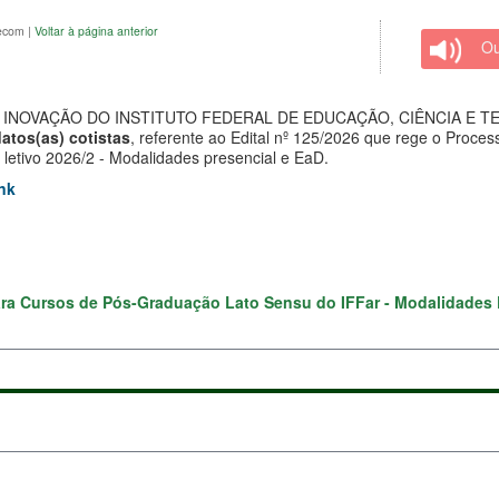
Secom
|
Voltar à página anterior
Ou
INOVAÇÃO DO INSTITUTO FEDERAL DE EDUCAÇÃO, CIÊNCIA E TEC
atos(as) cotistas
, referente ao Edital nº 125/2026 que rege o Proce
e letivo 2026/2 - Modalidades presencial e EaD.
nk
para Cursos de Pós-Graduação Lato Sensu do IFFar - Modalidades P