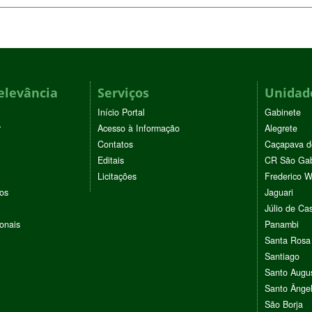
elevância
Serviços
Unidade
Início Portal
Gabinete
r
Acesso à Informação
Alegrete
Contatos
Caçapava d
Editais
CR São Gab
Licitações
Frederico 
vos
Jaguari
Júlio de Cas
ionais
Panambi
Santa Rosa
Santiago
Santo Augu
Santo Ânge
São Borja