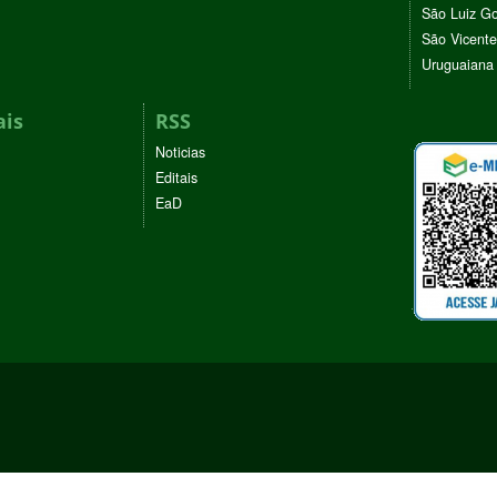
São Luiz G
São Vicente
Uruguaiana
ais
RSS
Noticias
Editais
EaD