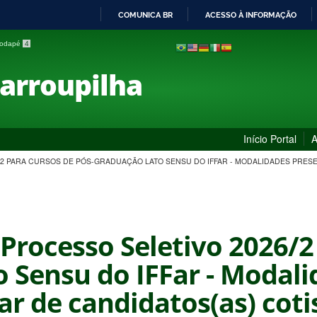
COMUNICA BR
ACESSO À INFORMAÇÃO
IR
 rodapé
4
PARA
O
Farroupilha
CONTEÚDO
Início Portal
A
26/2 PARA CURSOS DE PÓS-GRADUAÇÃO LATO SENSU DO IFFAR - MODALIDADES PRESEN
- Processo Seletivo 2026/
 Sensu do IFFar - Modali
nar de candidatos(as) coti