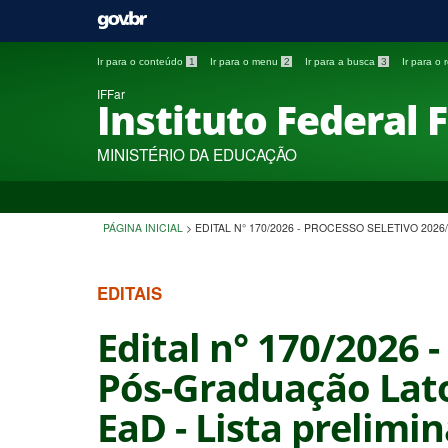
Ir para o conteúdo
1
Ir para o menu
2
Ir para a busca
3
Ir para o
IFFar
Instituto Federal 
MINISTÉRIO DA EDUCAÇÃO
PÁGINA INICIAL
>
EDITAL N° 170/2026 - PROCESSO SELETIVO 20
EDITAIS
Edital n° 170/2026 
Pós-Graduação Lato
EaD - Lista prelimi