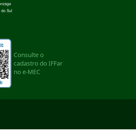
onzaga
 do Sul