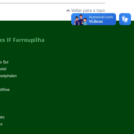
Voltar para o topo
s IF Farroupilha
o Sul
riel
Westphalen
tilhos
sto
lo