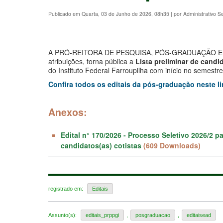
Publicado em Quarta, 03 de Junho de 2026, 08h35
|
por Administrativo 
A PRÓ-REITORA DE PESQUISA, PÓS-GRADUAÇÃO E 
atribuições, torna pública a
Lista preliminar de candid
do Instituto Federal Farroupilha com início no semestr
Confira todos os editais da pós-graduação neste li
Anexos:
Edital n° 170/2026 - Processo Seletivo 2026/2 
candidatos(as) cotistas
(609 Downloads)
registrado em:
Editais
Assunto(s):
editais_prppgi
,
posgraduacao
,
editaisead