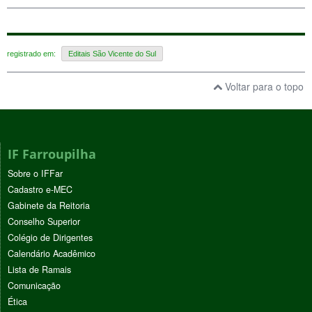
registrado em:
Editais São Vicente do Sul
Voltar para o topo
IF Farroupilha
Sobre o IFFar
Cadastro e-MEC
Gabinete da Reitoria
Conselho Superior
Colégio de Dirigentes
Calendário Acadêmico
Lista de Ramais
Comunicação
Ética