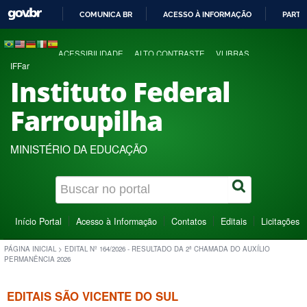
COMUNICA BR
ACESSO À INFORMAÇÃO
PARTI
IR
PARA
ACESSIBILIDADE
ALTO CONTRASTE
VLIBRAS
O
IFFar
CONTEÚDO
Instituto Federal
Farroupilha
MINISTÉRIO DA EDUCAÇÃO
Início Portal
Acesso à Informação
Contatos
Editais
Licitações
PÁGINA INICIAL
>
EDITAL Nº 164/2026 - RESULTADO DA 2ª CHAMADA DO AUXÍLIO
PERMANÊNCIA 2026
EDITAIS SÃO VICENTE DO SUL